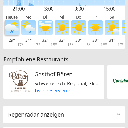
Heute
Mo
Di
Mi
Do
Fr
Sa
29°
31°
32°
32°
33°
33°
31°
2
17°
17°
15°
15°
16°
18°
17°
Empfohlene Restaurants
Gasthof Bären
Schweizerisch, Regional, Glutenfrei, Laktosefrei
Tisch reservieren
Regenradar anzeigen