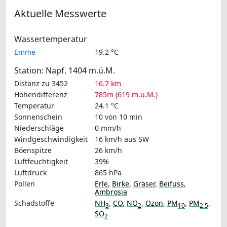
Aktuelle Messwerte
Wassertemperatur
Emme
19.2 °C
Station: Napf, 1404 m.ü.M.
Distanz zu 3452
16.7 km
Höhendifferenz
785m (619 m.ü.M.)
Temperatur
24.1 °C
Sonnenschein
10 von 10 min
Niederschläge
0 mm/h
Windgeschwindigkeit
16 km/h
aus SW
Böenspitze
26 km/h
Luftfeuchtigkeit
39%
Luftdruck
865 hPa
Pollen
Erle
,
Birke
,
Gräser
,
Beifuss
,
Ambrosia
Schadstoffe
NH
,
CO
,
NO
,
Ozon
,
PM
,
PM
,
3
2
10
2.5
SO
2