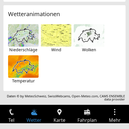
Wetteranimationen
Niederschläge
Wind
Wolken
Temperatur
Daten © by
MeteoSchweiz
,
SwissWebcams
,
Open-Meteo.com
,
CAMS ENSEMBLE
data provider
Tel
Wetter
Karte
Fahrplan
Mehr