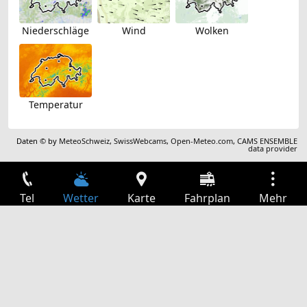
Niederschläge
Wind
Wolken
Temperatur
Daten © by
MeteoSchweiz
,
SwissWebcams
,
Open-Meteo.com
,
CAMS ENSEMBLE
data provider
Tel
Wetter
Karte
Fahrplan
Mehr
Anmelden
Dienste
Abfahrtstabelle