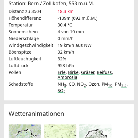
Station: Bern / Zollikofen, 553 m.ü.M.
Distanz zu 3504
18.3 km
Höhendifferenz
-139m (692 m.ü.M.)
Temperatur
30.4 °C
Sonnenschein
4 von 10 min
Niederschläge
0 mm/h
Windgeschwindigkeit
19 km/h
aus NW
Böenspitze
32 km/h
Luftfeuchtigkeit
32%
Luftdruck
953 hPa
Pollen
Erle
,
Birke
,
Gräser
,
Beifuss
,
Ambrosia
Schadstoffe
NH
,
CO
,
NO
,
Ozon
,
PM
,
PM
,
3
2
10
2.5
SO
2
Wetteranimationen