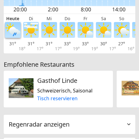
Heute
Di
Mi
Do
Fr
Sa
So
31°
31°
31°
33°
33°
30°
27°
2
18°
17°
17°
19°
19°
17°
16°
Empfohlene Restaurants
Gasthof Linde
Schweizerisch, Saisonal
Tisch reservieren
Regenradar anzeigen