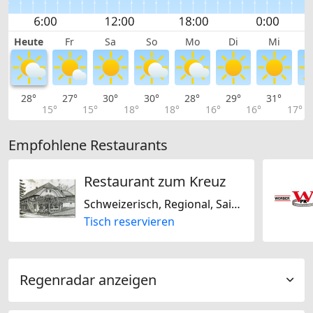
Heute
Fr
Sa
So
Mo
Di
Mi
28°
27°
30°
30°
28°
29°
31°
3
15°
15°
18°
18°
16°
16°
17°
Empfohlene Restaurants
Restaurant zum Kreuz
Schweizerisch, Regional, Saisonal
Tisch reservieren
Regenradar anzeigen