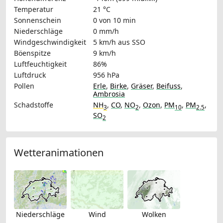
Temperatur
21 °C
Sonnenschein
0 von 10 min
Niederschläge
0 mm/h
Windgeschwindigkeit
5 km/h
aus SSO
Böenspitze
9 km/h
Luftfeuchtigkeit
86%
Luftdruck
956 hPa
Pollen
Erle
,
Birke
,
Gräser
,
Beifuss
,
Ambrosia
Schadstoffe
NH
,
CO
,
NO
,
Ozon
,
PM
,
PM
,
3
2
10
2.5
SO
2
Wetteranimationen
Niederschläge
Wind
Wolken