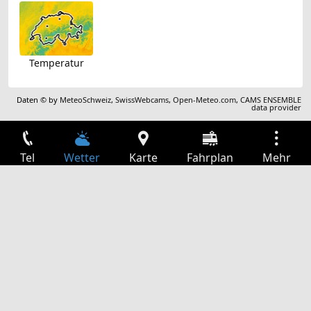
Temperatur
Daten © by
MeteoSchweiz
,
SwissWebcams
,
Open-Meteo.com
,
CAMS ENSEMBLE
data provider
Tel
Wetter
Karte
Fahrplan
Mehr
Anmelden
Dienste
Abfahrtstabelle
Freizeit