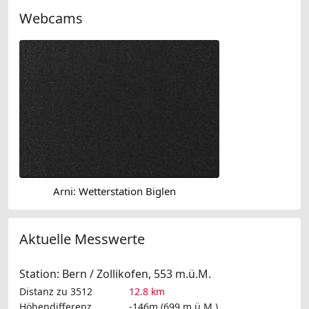
Webcams
Arni: Wetterstation Biglen
Aktuelle Messwerte
Station: Bern / Zollikofen, 553 m.ü.M.
Distanz zu 3512
12.8 km
Höhendifferenz
-146m (699 m.ü.M.)