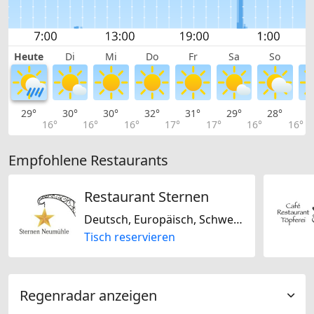
Heute
Di
Mi
Do
Fr
Sa
So
29°
30°
30°
32°
31°
29°
28°
2
16°
16°
16°
17°
17°
16°
16°
Empfohlene Restaurants
Restaurant Sternen
Deutsch, Europäisch, Schweizerisch
Tisch reservieren
Regenradar anzeigen