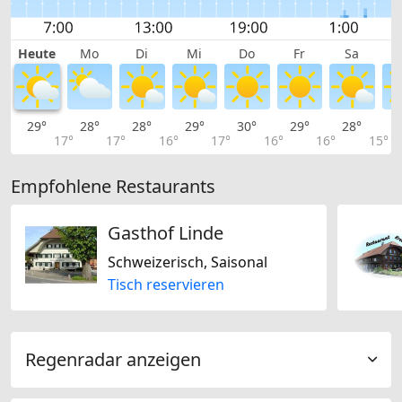
Heute
Mo
Di
Mi
Do
Fr
Sa
29°
28°
28°
29°
30°
29°
28°
2
17°
17°
16°
17°
16°
16°
15°
Empfohlene Restaurants
Gasthof Linde
Schweizerisch, Saisonal
Tisch reservieren
Regenradar anzeigen