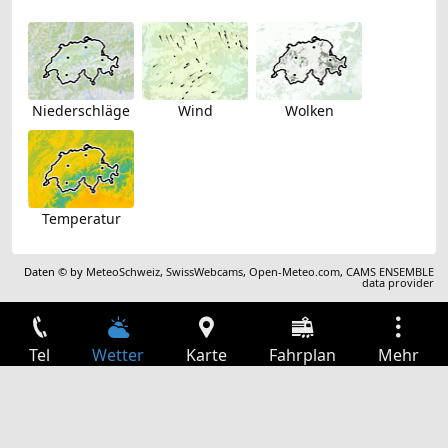
Niederschläge
Wind
Wolken
Temperatur
Daten © by
MeteoSchweiz
,
SwissWebcams
,
Open-Meteo.com
,
CAMS ENSEMBLE
data provider
Tel
Wetter
Karte
Fahrplan
Mehr
Anmelden