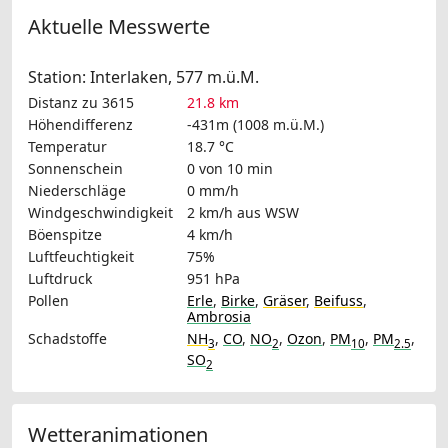
Aktuelle Messwerte
Station: Interlaken, 577 m.ü.M.
Distanz zu 3615
21.8 km
Höhendifferenz
-431m (1008 m.ü.M.)
Temperatur
18.7 °C
Sonnenschein
0 von 10 min
Niederschläge
0 mm/h
Windgeschwindigkeit
2 km/h
aus WSW
Böenspitze
4 km/h
Luftfeuchtigkeit
75%
Luftdruck
951 hPa
Pollen
Erle
,
Birke
,
Gräser
,
Beifuss
,
Ambrosia
Schadstoffe
NH
,
CO
,
NO
,
Ozon
,
PM
,
PM
,
3
2
10
2.5
SO
2
Wetteranimationen