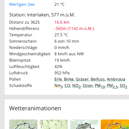
Merligen See
21 °C
Station: Interlaken, 577 m.ü.M.
Distanz zu 3625
16.6 km
Höhendifferenz
-565m (1142 m.ü.M.)
Temperatur
27.5 °C
Sonnenschein
6 von 10 min
Niederschläge
0 mm/h
Windgeschwindigkeit
8 km/h
aus NW
Böenspitze
19 km/h
Luftfeuchtigkeit
42%
Luftdruck
952 hPa
Pollen
Erle
,
Birke
,
Gräser
,
Beifuss
,
Ambrosia
Schadstoffe
NH
,
CO
,
NO
,
Ozon
,
PM
,
PM
,
SO
3
2
10
2.5
2
Wetteranimationen