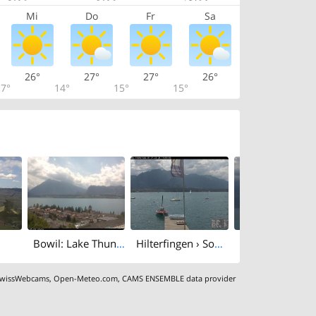
Mi
Do
Fr
Sa
26°
27°
27°
26°
7°
14°
15°
15°
Bowil: Lake Thun - Niesen
Hilterfingen › South-west: Lake Thun
wissWebcams
,
Open-Meteo.com
,
CAMS ENSEMBLE data provider