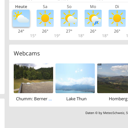
Heute
Sa
So
Mo
Di
24°
26°
27°
26°
26°
15°
19°
18°
18°
1
Webcams
Chumm: Berner Reha Zentrum Heiligenschwendi
Lake Thun
Homberg
Daten © by
MeteoSchweiz
,
S