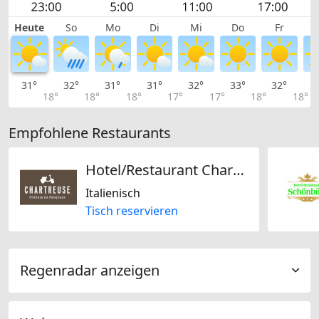
Heute
So
Mo
Di
Mi
Do
Fr
31°
32°
31°
31°
32°
33°
32°
3
18°
18°
18°
17°
17°
18°
18°
Empfohlene Restaurants
Hotel/Restaurant Chartreuse AG
Italienisch
Tisch reservieren
Regenradar anzeigen