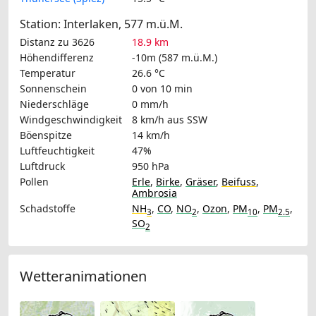
Station: Interlaken, 577 m.ü.M.
Distanz zu 3626
18.9 km
Höhendifferenz
-10m (587 m.ü.M.)
Temperatur
26.6 °C
Sonnenschein
0 von 10 min
Niederschläge
0 mm/h
Windgeschwindigkeit
8 km/h
aus SSW
Böenspitze
14 km/h
Luftfeuchtigkeit
47%
Luftdruck
950 hPa
Pollen
Erle
,
Birke
,
Gräser
,
Beifuss
,
Ambrosia
Schadstoffe
NH
,
CO
,
NO
,
Ozon
,
PM
,
PM
,
3
2
10
2.5
SO
2
Wetteranimationen