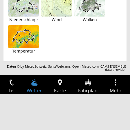
Niederschläge
Wind
Wolken
Temperatur
Daten © by
MeteoSchweiz
,
SwissWebcams
,
Open-Meteo.com
,
CAMS ENSEMBLE
data provider
Tel
Wetter
Karte
Fahrplan
Mehr
Anmelden
Dienste