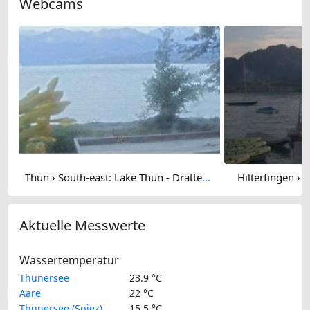
Webcams
Thun › South-east: Lake Thun - Drättehorn
Hilterfingen › 
Aktuelle Messwerte
Wassertemperatur
Thunersee
23.9 °C
Aare
22 °C
Thunersee (Spiez)
15.5 °C