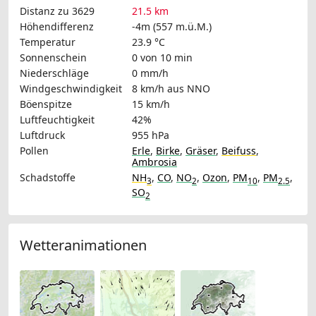
Distanz zu 3629
21.5 km
Höhendifferenz
-4m (557 m.ü.M.)
Temperatur
23.9 °C
Sonnenschein
0 von 10 min
Niederschläge
0 mm/h
Windgeschwindigkeit
8 km/h
aus NNO
Böenspitze
15 km/h
Luftfeuchtigkeit
42%
Luftdruck
955 hPa
Pollen
Erle
,
Birke
,
Gräser
,
Beifuss
,
Ambrosia
Schadstoffe
NH
,
CO
,
NO
,
Ozon
,
PM
,
PM
,
3
2
10
2.5
SO
2
Wetteranimationen