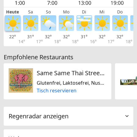
Heute
Sa
So
Mo
Di
Mi
Do
22°
31°
32°
32°
31°
32°
32°
3
14°
17°
18°
18°
16°
17°
18°
Empfohlene Restaurants
Same Same Thai Street Kitchen Inh. A. Spycher
Glutenfrei, Laktosefrei, Nussfrei, Sojafrei, Nur vegetarisch, Thailändisch
Tisch reservieren
Regenradar anzeigen