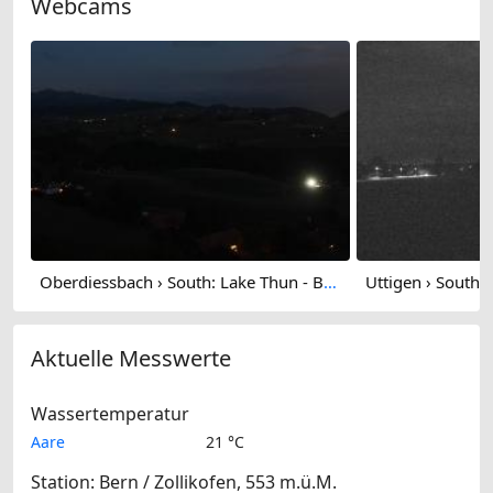
Webcams
Oberdiessbach › South: Lake Thun - Blüemlisalphorn
Aktuelle Messwerte
Wassertemperatur
Aare
21 °C
Station: Bern / Zollikofen, 553 m.ü.M.