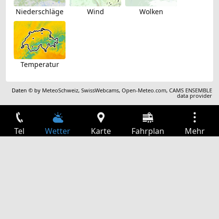
Niederschläge
Wind
Wolken
Temperatur
Daten © by
MeteoSchweiz
,
SwissWebcams
,
Open-Meteo.com
,
CAMS ENSEMBLE
data provider
Tel
Wetter
Karte
Fahrplan
Mehr
Anmelden
Dienste
Abfahrtstabelle