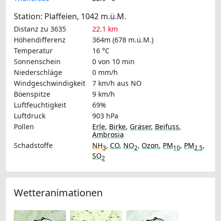
Station: Plaffeien, 1042 m.ü.M.
Distanz zu 3635
22.1 km
Höhendifferenz
364m (678 m.ü.M.)
Temperatur
16 °C
Sonnenschein
0 von 10 min
Niederschläge
0 mm/h
Windgeschwindigkeit
7 km/h
aus NO
Böenspitze
9 km/h
Luftfeuchtigkeit
69%
Luftdruck
903 hPa
Pollen
Erle
,
Birke
,
Gräser
,
Beifuss
,
Ambrosia
Schadstoffe
NH
,
CO
,
NO
,
Ozon
,
PM
,
PM
,
3
2
10
2.5
SO
2
Wetteranimationen