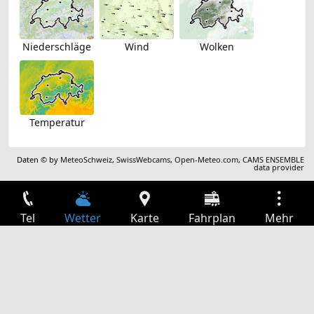
Niederschläge
Wind
Wolken
Temperatur
Daten © by
MeteoSchweiz
,
SwissWebcams
,
Open-Meteo.com
,
CAMS ENSEMBLE
data provider
Tel
Wetter
Karte
Fahrplan
Mehr
Anmelden
Dienste