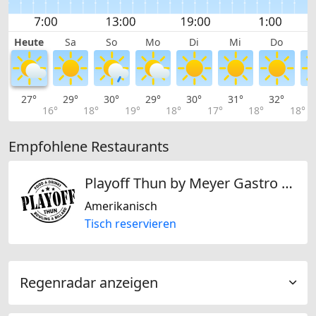
Heute
Sa
So
Mo
Di
Mi
Do
27°
29°
30°
29°
30°
31°
32°
3
16°
18°
19°
18°
17°
18°
18°
Empfohlene Restaurants
Playoff Thun by Meyer Gastro & Event GmbH
Amerikanisch
Tisch reservieren
Regenradar anzeigen