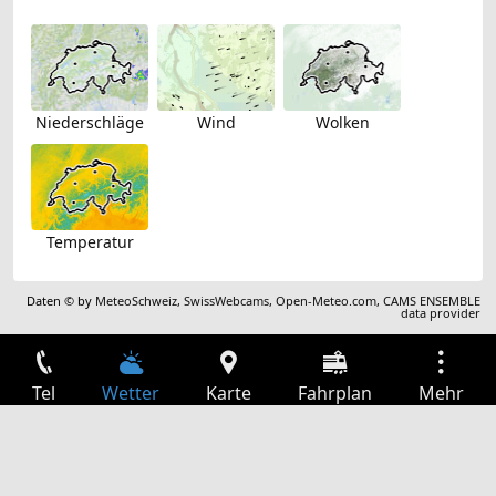
Niederschläge
Wind
Wolken
Temperatur
Daten © by
MeteoSchweiz
,
SwissWebcams
,
Open-Meteo.com
,
CAMS ENSEMBLE
data provider
Tel
Wetter
Karte
Fahrplan
Mehr
Anmelden