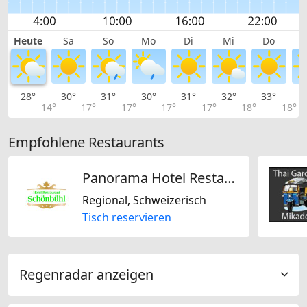
Heute
Sa
So
Mo
Di
Mi
Do
28°
30°
31°
30°
31°
32°
33°
3
14°
17°
17°
17°
17°
18°
18°
Empfohlene Restaurants
Panorama Hotel Restaurant Schönbühl
Regional, Schweizerisch
Tisch reservieren
Regenradar anzeigen