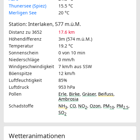
Thunersee (Spiez)
15.5 °C
Merligen See
20 °C
Station: Interlaken, 577 m.ü.M.
Distanz zu 3652
17.6 km
Höhendifferenz
3m (574 m.ü.M.)
Temperatur
19.2 °C
Sonnenschein
0 von 10 min
Niederschläge
0 mm/h
Windgeschwindigkeit
7 km/h
aus SSW
Böenspitze
12 km/h
Luftfeuchtigkeit
85%
Luftdruck
953 hPa
Pollen
Erle
,
Birke
,
Gräser
,
Beifuss
,
Ambrosia
Schadstoffe
NH
,
CO
,
NO
,
Ozon
,
PM
,
PM
,
3
2
10
2.5
SO
2
Wetteranimationen