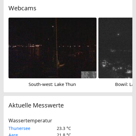
Webcams
South-west: Lake Thun
Bowil: La
Aktuelle Messwerte
Wassertemperatur
Thunersee
23.3 °C
Aare
21.8 °C