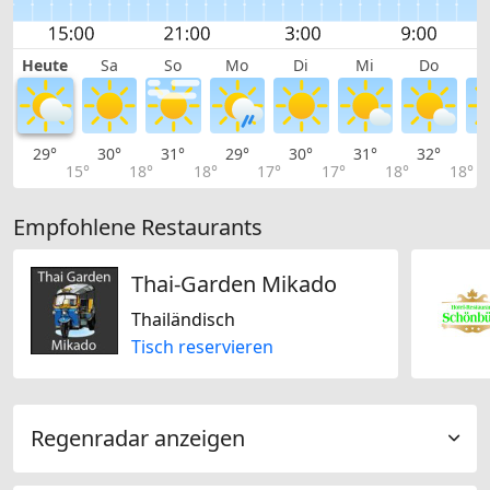
Heute
Sa
So
Mo
Di
Mi
Do
29°
30°
31°
29°
30°
31°
32°
3
15°
18°
18°
17°
17°
18°
18°
Empfohlene Restaurants
Thai-Garden Mikado
Thailändisch
Tisch reservieren
Regenradar anzeigen