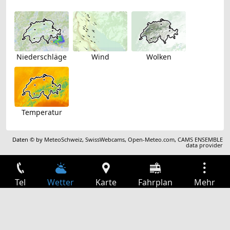
Niederschläge
Wind
Wolken
Temperatur
Daten © by
MeteoSchweiz
,
SwissWebcams
,
Open-Meteo.com
,
CAMS ENSEMBLE
data provider
Tel
Wetter
Karte
Fahrplan
Mehr
Anmelden