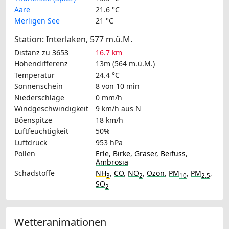
Aare
21.6 °C
Merligen See
21 °C
Station: Interlaken, 577 m.ü.M.
Distanz zu 3653
16.7 km
Höhendifferenz
13m (564 m.ü.M.)
Temperatur
24.4 °C
Sonnenschein
8 von 10 min
Niederschläge
0 mm/h
Windgeschwindigkeit
9 km/h
aus N
Böenspitze
18 km/h
Luftfeuchtigkeit
50%
Luftdruck
953 hPa
Pollen
Erle
,
Birke
,
Gräser
,
Beifuss
,
Ambrosia
Schadstoffe
NH
,
CO
,
NO
,
Ozon
,
PM
,
PM
,
3
2
10
2.5
SO
2
Wetteranimationen