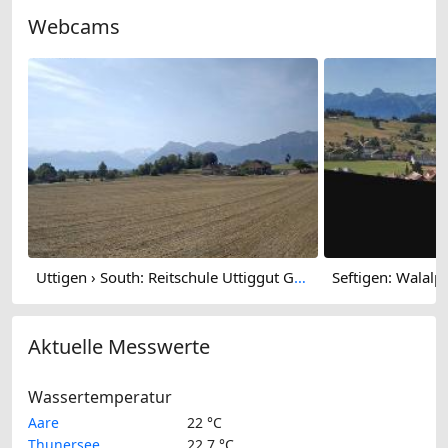
Webcams
Uttigen › South: Reitschule Uttiggut GmbH
Aktuelle Messwerte
Wassertemperatur
Aare
22 °C
Thunersee
22.7 °C