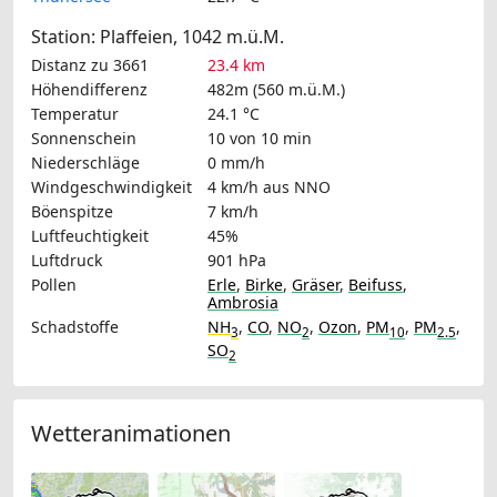
Station: Plaffeien, 1042 m.ü.M.
Distanz zu 3661
23.4 km
Höhendifferenz
482m (560 m.ü.M.)
Temperatur
24.1 °C
Sonnenschein
10 von 10 min
Niederschläge
0 mm/h
Windgeschwindigkeit
4 km/h
aus NNO
Böenspitze
7 km/h
Luftfeuchtigkeit
45%
Luftdruck
901 hPa
Pollen
Erle
,
Birke
,
Gräser
,
Beifuss
,
Ambrosia
Schadstoffe
NH
,
CO
,
NO
,
Ozon
,
PM
,
PM
,
3
2
10
2.5
SO
2
Wetteranimationen