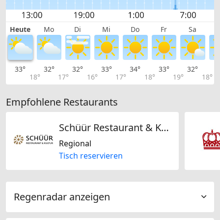
Heute
Mo
Di
Mi
Do
Fr
Sa
33°
32°
32°
33°
34°
33°
32°
2
18°
17°
16°
17°
18°
19°
18°
Empfohlene Restaurants
Schüür Restaurant & Kultur
Regional
Tisch reservieren
Regenradar anzeigen