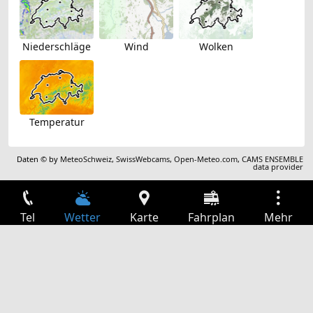
Niederschläge
Wind
Wolken
Temperatur
Daten © by
MeteoSchweiz
,
SwissWebcams
,
Open-Meteo.com
,
CAMS ENSEMBLE
data provider
Tel
Wetter
Karte
Fahrplan
Mehr
Anmelden
Dienste