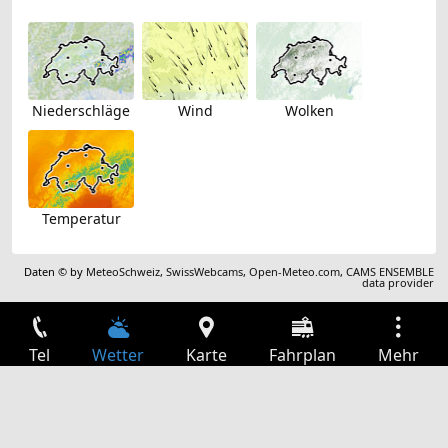
Niederschläge
Wind
Wolken
Temperatur
Daten © by
MeteoSchweiz
,
SwissWebcams
,
Open-Meteo.com
,
CAMS ENSEMBLE
data provider
Tel
Wetter
Karte
Fahrplan
Mehr
Anmelden