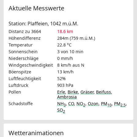
Aktuelle Messwerte
Station: Plaffeien, 1042 m.ü.M.
Distanz zu 3664
18.6 km
Höhendifferenz
284m (759 m.ü.M.)
Temperatur
22.8 °C
Sonnenschein
3 von 10 min
Niederschläge
0 mm/h
Windgeschwindigkeit
8 km/h
aus N
Böenspitze
13 km/h
Luftfeuchtigkeit
52%
Luftdruck
903 hPa
Pollen
Erle
,
Birke
,
Gräser
,
Beifuss
,
Ambrosia
Schadstoffe
NH
,
CO
,
NO
,
Ozon
,
PM
,
PM
,
3
2
10
2.5
SO
2
Wetteranimationen