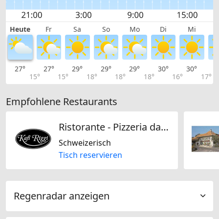
Heute
Fr
Sa
So
Mo
Di
Mi
27°
27°
29°
29°
29°
30°
30°
3
15°
15°
18°
18°
18°
16°
17°
Empfohlene Restaurants
Ristorante - Pizzeria da Fabio Kafi Riggi
Schweizerisch
Tisch reservieren
Regenradar anzeigen