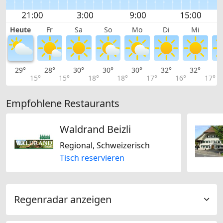
Heute
Fr
Sa
So
Mo
Di
Mi
29°
28°
30°
30°
30°
32°
32°
3
15°
15°
18°
18°
17°
16°
17°
Empfohlene Restaurants
Waldrand Beizli
Regional, Schweizerisch
Tisch reservieren
Regenradar anzeigen