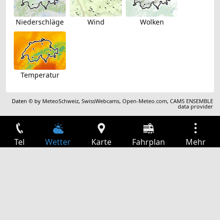
Niederschläge
Wind
Wolken
Temperatur
Daten © by
MeteoSchweiz
,
SwissWebcams
,
Open-Meteo.com
,
CAMS ENSEMBLE
data provider
Tel
Wetter
Karte
Fahrplan
Mehr
Anmelden
Dienste
Abfahrtstabelle