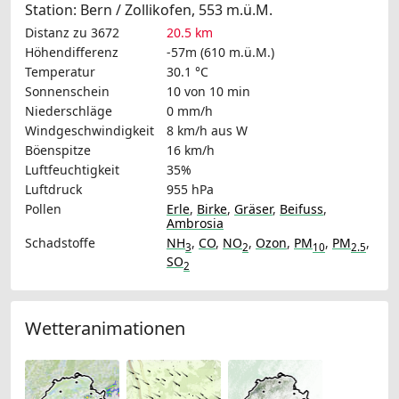
Station: Bern / Zollikofen, 553 m.ü.M.
Distanz zu 3672
20.5 km
Höhendifferenz
-57m (610 m.ü.M.)
Temperatur
30.1 °C
Sonnenschein
10 von 10 min
Niederschläge
0 mm/h
Windgeschwindigkeit
8 km/h
aus W
Böenspitze
16 km/h
Luftfeuchtigkeit
35%
Luftdruck
955 hPa
Pollen
Erle
,
Birke
,
Gräser
,
Beifuss
,
Ambrosia
Schadstoffe
NH
,
CO
,
NO
,
Ozon
,
PM
,
PM
,
3
2
10
2.5
SO
2
Wetteranimationen