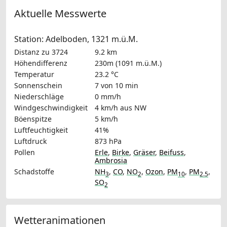
Aktuelle Messwerte
Station: Adelboden, 1321 m.ü.M.
Distanz zu 3724
9.2 km
Höhendifferenz
230m (1091 m.ü.M.)
Temperatur
23.2 °C
Sonnenschein
7 von 10 min
Niederschläge
0 mm/h
Windgeschwindigkeit
4 km/h
aus NW
Böenspitze
5 km/h
Luftfeuchtigkeit
41%
Luftdruck
873 hPa
Pollen
Erle
,
Birke
,
Gräser
,
Beifuss
,
Ambrosia
Schadstoffe
NH
,
CO
,
NO
,
Ozon
,
PM
,
PM
,
3
2
10
2.5
SO
2
Wetteranimationen