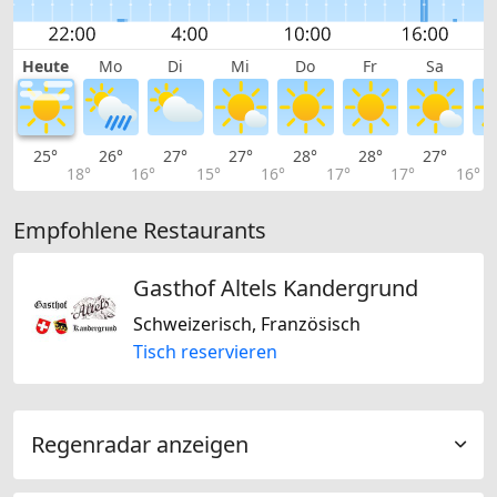
Heute
Mo
Di
Mi
Do
Fr
Sa
25°
26°
27°
27°
28°
28°
27°
2
18°
16°
15°
16°
17°
17°
16°
Empfohlene Restaurants
Gasthof Altels Kandergrund
Schweizerisch, Französisch
Tisch reservieren
Regenradar anzeigen