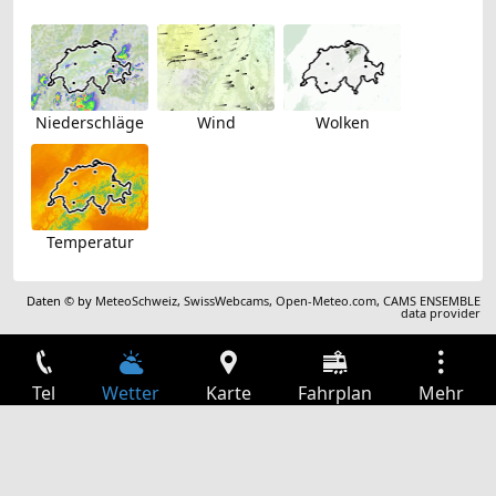
Niederschläge
Wind
Wolken
Temperatur
Daten © by
MeteoSchweiz
,
SwissWebcams
,
Open-Meteo.com
,
CAMS ENSEMBLE
data provider
Tel
Wetter
Karte
Fahrplan
Mehr
Anmelden