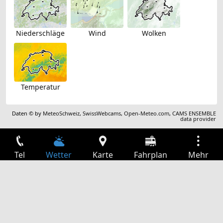
Niederschläge
Wind
Wolken
Temperatur
Daten © by
MeteoSchweiz
,
SwissWebcams
,
Open-Meteo.com
,
CAMS ENSEMBLE
data provider
Tel
Wetter
Karte
Fahrplan
Mehr
Anmelden
Dienste