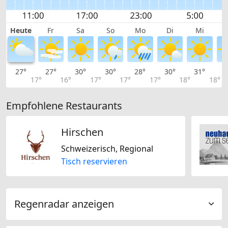
Heute
Fr
Sa
So
Mo
Di
Mi
27°
27°
30°
30°
28°
30°
31°
3
17°
16°
17°
17°
17°
18°
18°
Empfohlene Restaurants
Hirschen
Schweizerisch, Regional
Tisch reservieren
Regenradar anzeigen