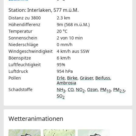
Station: Interlaken, 577 m.ü.M.
Distanz zu 3800
2.3 km
Höhendifferenz
9m (568 m.ü.M.)
Temperatur
20 °C
Sonnenschein
2 von 10 min
Niederschläge
0 mm/h
Windgeschwindigkeit
4 km/h
aus SSW
Böenspitze
6 km/h
Luftfeuchtigkeit
95%
Luftdruck
954 hPa
Pollen
Erle
,
Birke
,
Gräser
,
Beifuss
,
Ambrosia
Schadstoffe
NH
,
CO
,
NO
,
Ozon
,
PM
,
PM
,
3
2
10
2.5
SO
2
Wetteranimationen