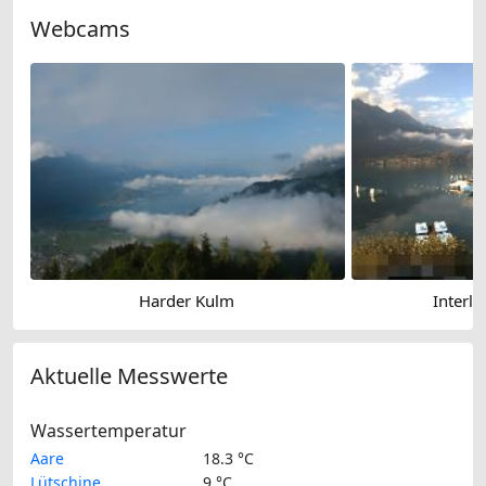
Webcams
Harder Kulm
Interl
Aktuelle Messwerte
Wassertemperatur
Aare
18.3 °C
Lütschine
9 °C