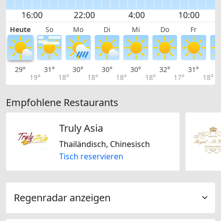
Heute
So
Mo
Di
Mi
Do
Fr
29°
31°
30°
30°
30°
32°
31°
2
19°
18°
18°
18°
18°
17°
18°
Empfohlene Restaurants
Truly Asia
Thailändisch, Chinesisch
Tisch reservieren
Regenradar anzeigen