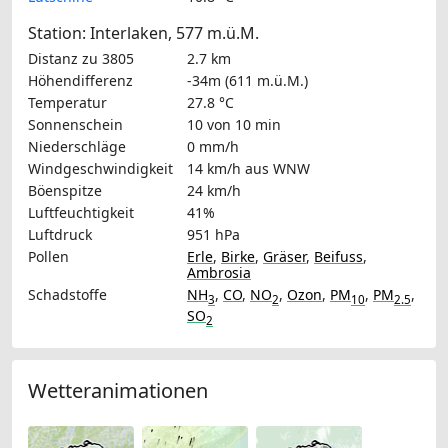
Station: Interlaken, 577 m.ü.M.
Distanz zu 3805
2.7 km
Höhendifferenz
-34m (611 m.ü.M.)
Temperatur
27.8 °C
Sonnenschein
10 von 10 min
Niederschläge
0 mm/h
Windgeschwindigkeit
14 km/h
aus WNW
Böenspitze
24 km/h
Luftfeuchtigkeit
41%
Luftdruck
951 hPa
Pollen
Erle
,
Birke
,
Gräser
,
Beifuss
,
Ambrosia
Schadstoffe
NH
,
CO
,
NO
,
Ozon
,
PM
,
PM
,
3
2
10
2.5
SO
2
Wetteranimationen