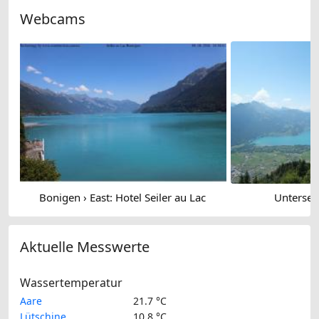
Webcams
Bonigen › East: Hotel Seiler au Lac
Untersee
Aktuelle Messwerte
Wassertemperatur
Aare
21.7 °C
Lütschine
10.8 °C