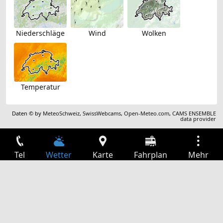
Niederschläge
Wind
Wolken
Temperatur
Daten © by
MeteoSchweiz
,
SwissWebcams
,
Open-Meteo.com
,
CAMS ENSEMBLE
data provider
Tel
Wetter
Karte
Fahrplan
Mehr
Anmelden
Dienste