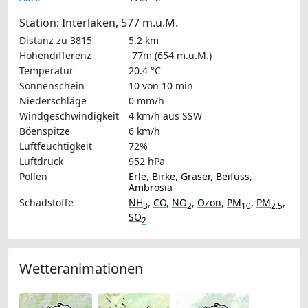
Station: Interlaken, 577 m.ü.M.
Distanz zu 3815
5.2 km
Höhendifferenz
-77m (654 m.ü.M.)
Temperatur
20.4 °C
Sonnenschein
10 von 10 min
Niederschläge
0 mm/h
Windgeschwindigkeit
4 km/h
aus SSW
Böenspitze
6 km/h
Luftfeuchtigkeit
72%
Luftdruck
952 hPa
Pollen
Erle
,
Birke
,
Gräser
,
Beifuss
,
Ambrosia
Schadstoffe
NH
,
CO
,
NO
,
Ozon
,
PM
,
PM
,
3
2
10
2.5
SO
2
Wetteranimationen