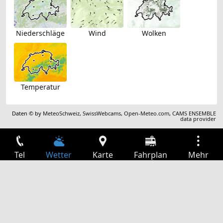
Niederschläge
Wind
Wolken
Temperatur
Daten © by
MeteoSchweiz
,
SwissWebcams
,
Open-Meteo.com
,
CAMS ENSEMBLE
data provider
Tel
Wetter
Karte
Fahrplan
Mehr
Anmelden
Dienste