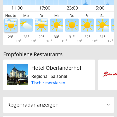
Heute
Mo
Di
Mi
Do
Fr
Sa
29°
28°
29°
30°
31°
32°
31°
2
18°
18°
18°
19°
18°
18°
17°
Empfohlene Restaurants
Hotel Oberländerhof
Regional, Saisonal
Tisch reservieren
Regenradar anzeigen