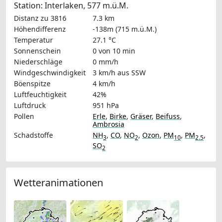
Station: Interlaken, 577 m.ü.M.
Distanz zu 3816
7.3 km
Höhendifferenz
-138m (715 m.ü.M.)
Temperatur
27.1 °C
Sonnenschein
0 von 10 min
Niederschläge
0 mm/h
Windgeschwindigkeit
3 km/h
aus SSW
Böenspitze
4 km/h
Luftfeuchtigkeit
42%
Luftdruck
951 hPa
Pollen
Erle
,
Birke
,
Gräser
,
Beifuss
,
Ambrosia
Schadstoffe
NH
,
CO
,
NO
,
Ozon
,
PM
,
PM
,
3
2
10
2.5
SO
2
Wetteranimationen