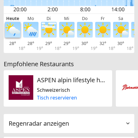
Heute
Mo
Di
Mi
Do
Fr
Sa
28°
28°
29°
29°
30°
32°
30°
2
18°
19°
18°
19°
19°
18°
18°
Empfohlene Restaurants
ASPEN alpin lifestyle hotel
Schweizerisch
Tisch reservieren
Regenradar anzeigen