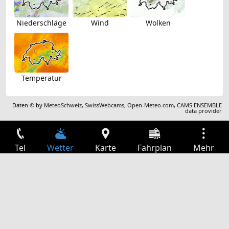
Niederschläge
Wind
Wolken
Temperatur
Daten © by
MeteoSchweiz
,
SwissWebcams
,
Open-Meteo.com
,
CAMS ENSEMBLE
data provider
Tel
Wetter
Karte
Fahrplan
Mehr
Anmelden
Dienste
Abfahrtstabelle