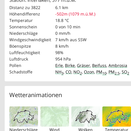
Station: Interlaken, 577 m.ü.M.
Distanz zu 3822
6.1 km
Höhendifferenz
-502m (1079 m.ü.M.)
Temperatur
18.8 °C
Sonnenschein
0 von 10 min
Niederschläge
0 mm/h
Windgeschwindigkeit
7 km/h
aus SSW
Böenspitze
8 km/h
Luftfeuchtigkeit
98%
Luftdruck
954 hPa
Pollen
Erle
,
Birke
,
Gräser
,
Beifuss
,
Ambrosia
Schadstoffe
NH
,
CO
,
NO
,
Ozon
,
PM
,
PM
,
SO
3
2
10
2.5
2
Wetteranimationen
Niederschläge
Wind
Wolken
Temperatur