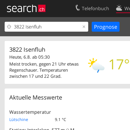
Telefonbuch
We
Ihr Eintrag
Kontakt
Kundencenter Geschäftskunden
Nutzungsbed
Impressum
Datenschutze
3822 Isenfluh
Heute, 6.8. ab 05:30
17°
Meist trocken, gegen 21 Uhr etwas
Regenschauer. Temperaturen
zwischen 17 und 22 Grad.
Aktuelle Messwerte
Wassertemperatur
Lütschine
9.1 °C