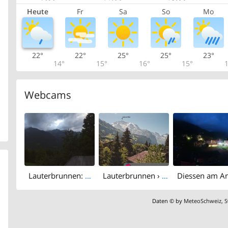
Heute
Fr
Sa
So
Mo
22°
22°
25°
25°
23°
14°
15°
16°
15°
1
Webcams
Lauterbrunnen: Birchen: Hotel Bellevue, Wengen
Lauterbrunnen › South: Galliweidli
Daten © by
MeteoSchweiz
,
S