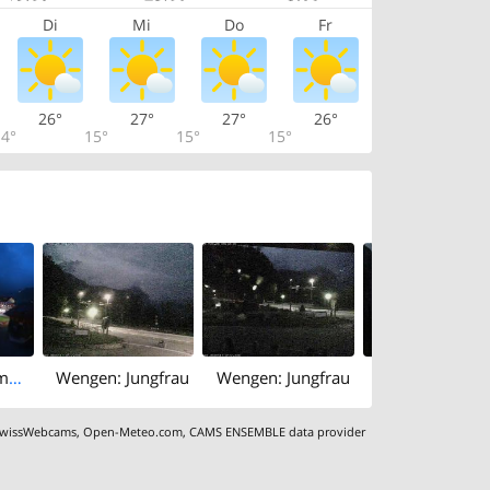
Di
Mi
Do
Fr
26°
27°
27°
26°
4°
15°
15°
15°
Diessen am Ammersee: Wengen: Talstation - Tourismus
Wengen: Jungfrau
Wengen: Jungfrau
wissWebcams
,
Open-Meteo.com
,
CAMS ENSEMBLE data provider