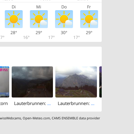
Di
Mi
Do
Fr
28°
29°
30°
29°
7°
16°
17°
17°
torn
Lauterbrunnen: Gruebi: Edelweiss
Lauterbrunnen: Allmihubel: Schilthorn - Jungfrau - Mönch - Eiger
Lauterbrunn
wissWebcams
,
Open-Meteo.com
,
CAMS ENSEMBLE data provider