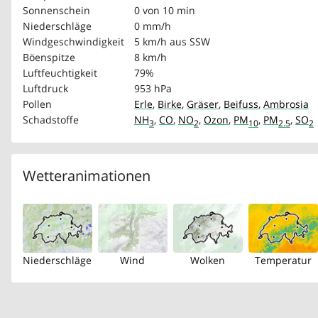
Sonnenschein
0 von 10 min
Niederschläge
0 mm/h
Windgeschwindigkeit
5 km/h
aus SSW
Böenspitze
8 km/h
Luftfeuchtigkeit
79%
Luftdruck
953 hPa
Pollen
Erle
,
Birke
,
Gräser
,
Beifuss
,
Ambrosia
Schadstoffe
NH
,
CO
,
NO
,
Ozon
,
PM
,
PM
,
SO
3
2
10
2.5
2
Wetteranimationen
Niederschläge
Wind
Wolken
Temperatur