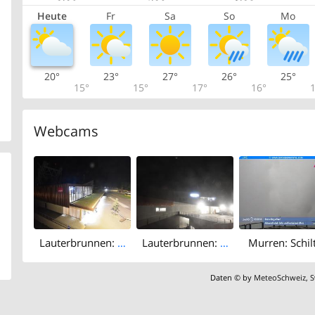
Heute
Fr
Sa
So
Mo
20°
23°
27°
26°
25°
15°
15°
17°
16°
1
Webcams
Lauterbrunnen: Stechelberg Public
Lauterbrunnen: Eggli: Mürren Public
Murren: Schil
Daten © by
MeteoSchweiz
,
S