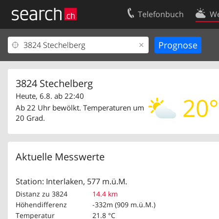
Telefonbuch
We
Ihr Eintrag
Kontakt
Kundencenter Geschäftskunden
Nutzungsbed
Impressum
Datenschutze
3824 Stechelberg
Heute, 6.8. ab 22:40
20°
Ab 22 Uhr bewölkt. Temperaturen um
20 Grad.
Aktuelle Messwerte
Station: Interlaken, 577 m.ü.M.
Distanz zu 3824
14.4 km
Höhendifferenz
-332m (909 m.ü.M.)
Temperatur
21.8 °C