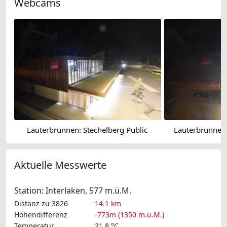
Webcams
Lauterbrunnen: Stechelberg Public
Lauterbrunnen:
Aktuelle Messwerte
Station: Interlaken, 577 m.ü.M.
Distanz zu 3826
14.1 km
Höhendifferenz
-773m (1350 m.ü.M.)
Temperatur
21.8 °C