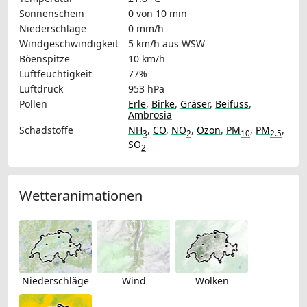
Sonnenschein
0 von 10 min
Niederschläge
0 mm/h
Windgeschwindigkeit
5 km/h
aus WSW
Böenspitze
10 km/h
Luftfeuchtigkeit
77%
Luftdruck
953 hPa
Pollen
Erle
,
Birke
,
Gräser
,
Beifuss
,
Ambrosia
Schadstoffe
NH
,
CO
,
NO
,
Ozon
,
PM
,
PM
,
3
2
10
2.5
SO
2
Wetteranimationen
Niederschläge
Wind
Wolken