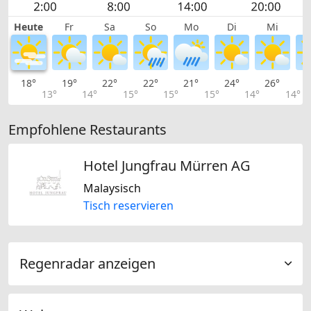
Heute
Fr
Sa
So
Mo
Di
Mi
18°
19°
22°
22°
21°
24°
26°
2
13°
14°
15°
15°
15°
14°
14°
Empfohlene Restaurants
Hotel Jungfrau Mürren AG
Malaysisch
Tisch reservieren
Regenradar anzeigen