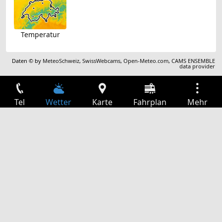
Temperatur
Daten © by
MeteoSchweiz
,
SwissWebcams
,
Open-Meteo.com
,
CAMS ENSEMBLE
data provider
Tel
Wetter
Karte
Fahrplan
Mehr
Anmelden
Dienste
Abfahrtstabelle
Freizeit
TV-Programm