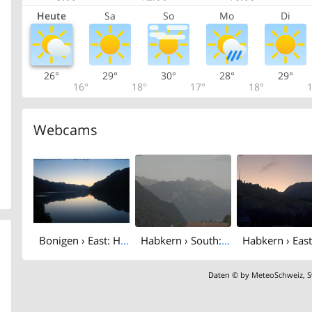
Heute
Sa
So
Mo
Di
26°
29°
30°
28°
29°
16°
18°
17°
18°
1
Webcams
Bonigen › East: Hotel Seiler au Lac
Habkern › South: Harder Kulm - Lake Thun
Daten © by
MeteoSchweiz
,
S