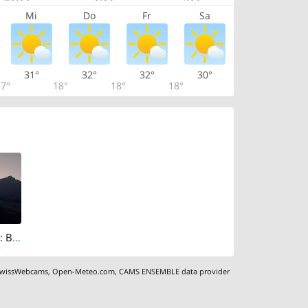
Mi
Do
Fr
Sa
31°
32°
32°
30°
7°
18°
18°
18°
Habkern › East: Bolberg - Augstmatthorn
wissWebcams
,
Open-Meteo.com
,
CAMS ENSEMBLE data provider