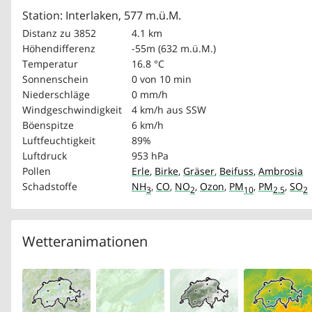
Station: Interlaken, 577 m.ü.M.
Distanz zu 3852
4.1 km
Höhendifferenz
-55m (632 m.ü.M.)
Temperatur
16.8 °C
Sonnenschein
0 von 10 min
Niederschläge
0 mm/h
Windgeschwindigkeit
4 km/h
aus SSW
Böenspitze
6 km/h
Luftfeuchtigkeit
89%
Luftdruck
953 hPa
Pollen
Erle
,
Birke
,
Gräser
,
Beifuss
,
Ambrosia
Schadstoffe
NH
,
CO
,
NO
,
Ozon
,
PM
,
PM
,
SO
3
2
10
2.5
2
Wetteranimationen