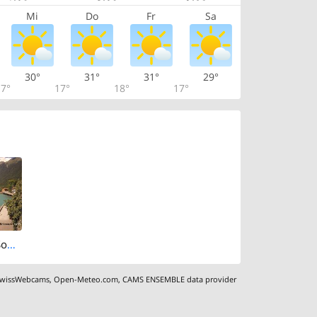
Mi
Do
Fr
Sa
30°
31°
31°
29°
7°
17°
18°
17°
Lake Brienz › South-west: Löwen - Hotel Brienzerburli - Brienz - Augstmatthorn
wissWebcams
,
Open-Meteo.com
,
CAMS ENSEMBLE data provider