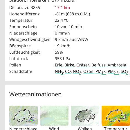
Station: Interlaken, 577 m.ü.M.
Distanz zu 3855
17.1 km
Höhendifferenz
-81m (658 m.ü.M.)
Temperatur
22.4 °C
Sonnenschein
10 von 10 min
Niederschläge
0 mm/h
Windgeschwindigkeit
9 km/h
aus WNW
Böenspitze
19 km/h
Luftfeuchtigkeit
59%
Luftdruck
953 hPa
Pollen
Erle
,
Birke
,
Gräser
,
Beifuss
,
Ambrosia
Schadstoffe
NH
,
CO
,
NO
,
Ozon
,
PM
,
PM
,
SO
3
2
10
2.5
2
Wetteranimationen
Niederschläge
Wind
Wolken
Temperatur