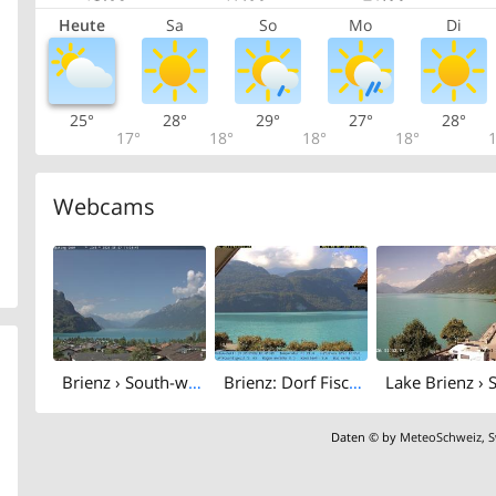
Heute
Sa
So
Mo
Di
25°
28°
29°
27°
28°
17°
18°
18°
18°
1
Webcams
Brienz › South-west: MPC-Gusset computing GmbH
Brienz: Dorf Fischerbrunnenplatz
Daten © by
MeteoSchweiz
,
S