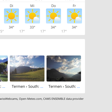
Di
Mi
Do
Fr
34°
33°
34°
34°
5°
17°
17°
17°
Termen › West: Wallis, Schweiz
Termen › South: Riederhorn - Belalp - Bettmeralp
Termen › South: Glishorn
wissWebcams
,
Open-Meteo.com
,
CAMS ENSEMBLE data provider