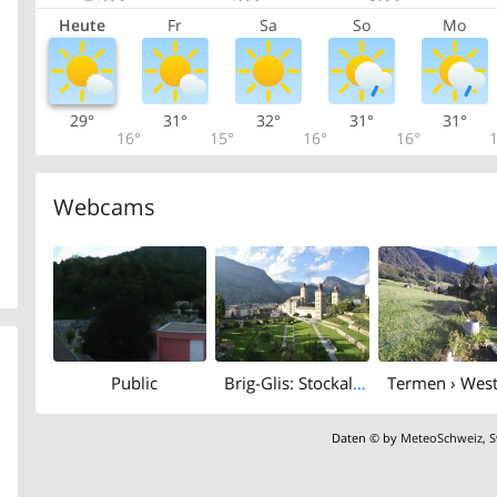
Heute
Fr
Sa
So
Mo
29°
31°
32°
31°
31°
16°
15°
16°
16°
1
Webcams
Public
Brig-Glis: Stockalperschloss - Brig Tourismus
Daten © by
MeteoSchweiz
,
S