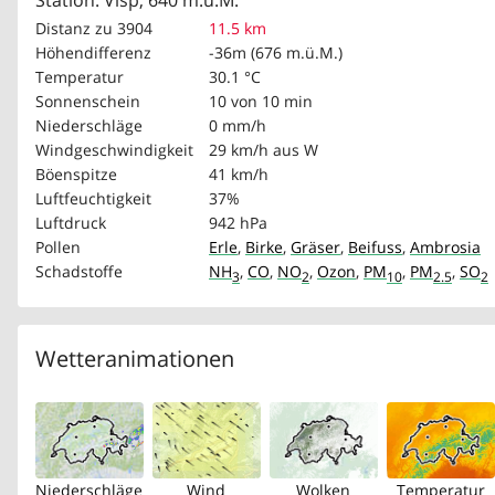
Station: Visp, 640 m.ü.M.
Distanz zu 3904
11.5 km
Höhendifferenz
-36m (676 m.ü.M.)
Temperatur
30.1 °C
Sonnenschein
10 von 10 min
Niederschläge
0 mm/h
Windgeschwindigkeit
29 km/h
aus W
Böenspitze
41 km/h
Luftfeuchtigkeit
37%
Luftdruck
942 hPa
Pollen
Erle
,
Birke
,
Gräser
,
Beifuss
,
Ambrosia
Schadstoffe
NH
,
CO
,
NO
,
Ozon
,
PM
,
PM
,
SO
3
2
10
2.5
2
Wetteranimationen
Niederschläge
Wind
Wolken
Temperatur