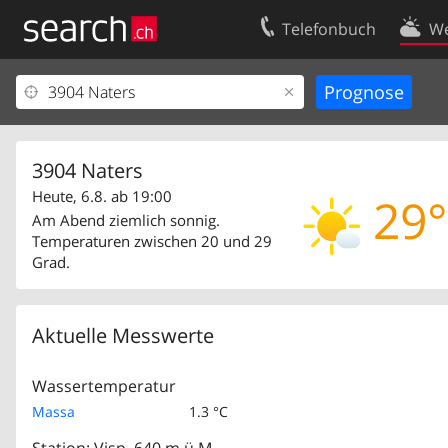
Telefonbuch
We
Ihr Eintrag
Kontakt
Kundencenter Geschäftskunden
Nutzungsbed
Impressum
Datenschutze
3904 Naters
Heute, 6.8. ab 19:00
29°
Am Abend ziemlich sonnig.
Temperaturen zwischen 20 und 29
Grad.
Aktuelle Messwerte
Wassertemperatur
Massa
1.3 °C