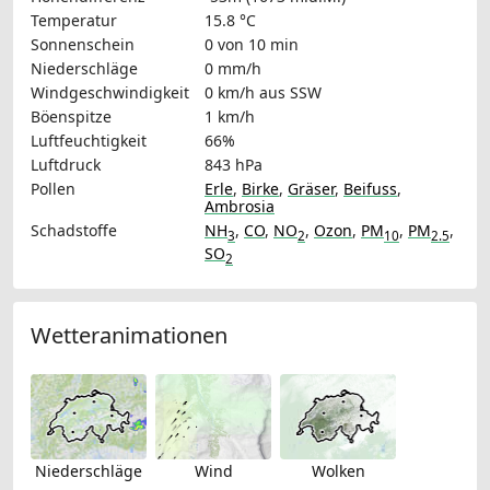
Temperatur
15.8 °C
Sonnenschein
0 von 10 min
Niederschläge
0 mm/h
Windgeschwindigkeit
0 km/h
aus SSW
Böenspitze
1 km/h
Luftfeuchtigkeit
66%
Luftdruck
843 hPa
Pollen
Erle
,
Birke
,
Gräser
,
Beifuss
,
Ambrosia
Schadstoffe
NH
,
CO
,
NO
,
Ozon
,
PM
,
PM
,
3
2
10
2.5
SO
2
Wetteranimationen
Niederschläge
Wind
Wolken