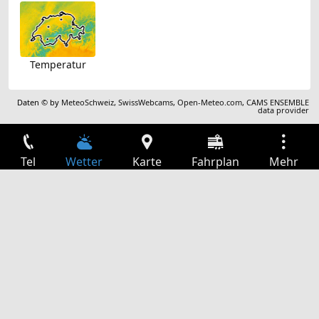
Temperatur
Daten © by
MeteoSchweiz
,
SwissWebcams
,
Open-Meteo.com
,
CAMS ENSEMBLE
data provider
Tel
Wetter
Karte
Fahrplan
Mehr
Anmelden
Dienste
Abfahrtstabelle
Freizeit