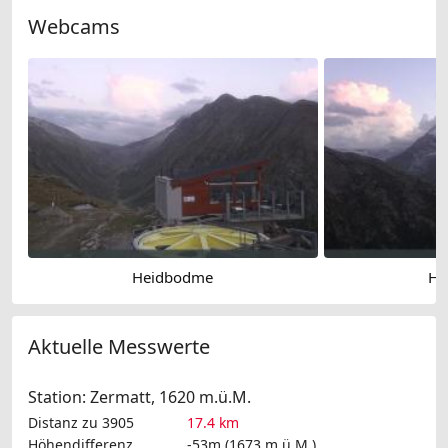
Webcams
Heidbodme
He
Aktuelle Messwerte
Station: Zermatt, 1620 m.ü.M.
Distanz zu 3905
17.4 km
Höhendifferenz
-53m (1673 m.ü.M.)