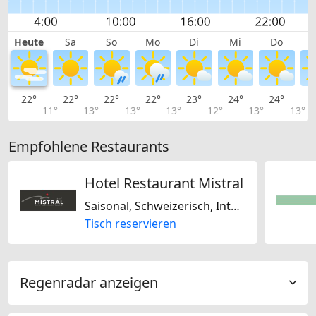
Heute
Sa
So
Mo
Di
Mi
Do
22°
22°
22°
22°
23°
24°
24°
2
11°
13°
13°
13°
12°
13°
13°
Empfohlene Restaurants
Hotel Restaurant Mistral
Saisonal, Schweizerisch, International
Tisch reservieren
Regenradar anzeigen