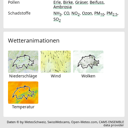
Pollen
Erle
,
Birke
,
Gräser
,
Beifuss
,
Ambrosia
Schadstoffe
NH
,
CO
,
NO
,
Ozon
,
PM
,
PM
,
3
2
10
2.5
SO
2
Wetteranimationen
Niederschläge
Wind
Wolken
Temperatur
Daten © by
MeteoSchweiz
,
SwissWebcams
,
Open-Meteo.com
,
CAMS ENSEMBLE
data provider