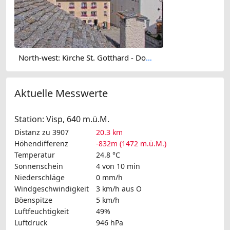
North-west: Kirche St. Gotthard - Dorfplatz
Aktuelle Messwerte
Station: Visp, 640 m.ü.M.
Distanz zu 3907
20.3 km
Höhendifferenz
-832m (1472 m.ü.M.)
Temperatur
24.8 °C
Sonnenschein
4 von 10 min
Niederschläge
0 mm/h
Windgeschwindigkeit
3 km/h
aus O
Böenspitze
5 km/h
Luftfeuchtigkeit
49%
Luftdruck
946 hPa