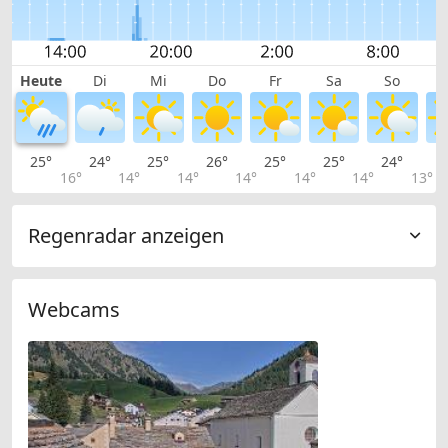
Heute
Di
Mi
Do
Fr
Sa
So
25°
24°
25°
26°
25°
25°
24°
2
16°
14°
14°
14°
14°
14°
13°
Regenradar anzeigen
Webcams