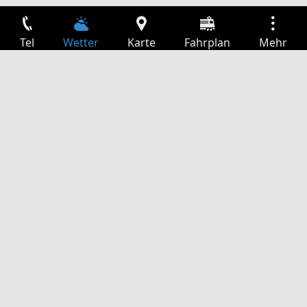
Tel
Wetter
Karte
Fahrplan
Mehr
Anmelden
Dienste
Abfahrtstabelle
Freizeit
TV-Programm
Kinoprogramm
Websuche
App