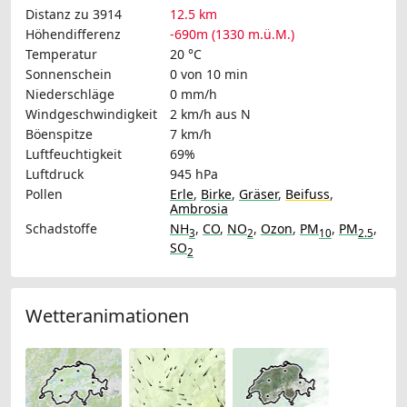
Distanz zu 3914
12.5 km
Höhendifferenz
-690m (1330 m.ü.M.)
Temperatur
20 °C
Sonnenschein
0 von 10 min
Niederschläge
0 mm/h
Windgeschwindigkeit
2 km/h
aus N
Böenspitze
7 km/h
Luftfeuchtigkeit
69%
Luftdruck
945 hPa
Pollen
Erle
,
Birke
,
Gräser
,
Beifuss
,
Ambrosia
Schadstoffe
NH
,
CO
,
NO
,
Ozon
,
PM
,
PM
,
3
2
10
2.5
SO
2
Wetteranimationen