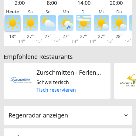
Heute
Sa
So
Mo
Di
Mi
Do
18°
27°
27°
27°
27°
27°
28°
2
14°
15°
14°
14°
14°
13°
14°
Empfohlene Restaurants
Zurschmitten - Ferienwohnungen - Tea Room - Bäckerei
Schweizerisch
Tisch reservieren
Regenradar anzeigen