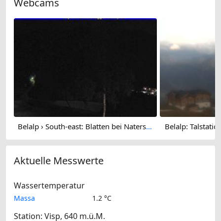
Webcams
Belalp › South-east: Blatten bei Naters - Blindtäli
Belalp: Talstati
Aktuelle Messwerte
Wassertemperatur
Massa
1.2 °C
Station: Visp, 640 m.ü.M.