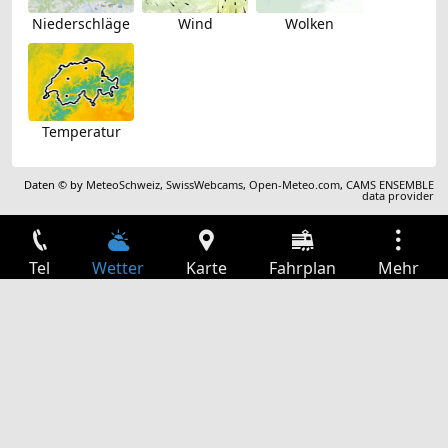
Niederschläge
Wind
Wolken
Temperatur
Daten © by
MeteoSchweiz
,
SwissWebcams
,
Open-Meteo.com
,
CAMS ENSEMBLE
data provider
Tel
Wetter
Karte
Fahrplan
Mehr
Anmelden
Dienste
Abfahrtstabelle