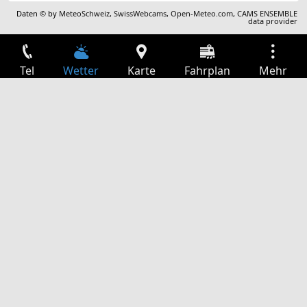
Daten © by
MeteoSchweiz
,
SwissWebcams
,
Open-Meteo.com
,
CAMS ENSEMBLE
data provider
Tel
Wetter
Karte
Fahrplan
Mehr
Anmelden
Dienste
Abfahrtstabelle
Freizeit
TV-Programm
Kinoprogramm
Websuche