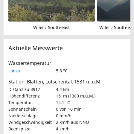
Wiler › South-east
Aktuelle Messwerte
Wassertemperatur
Lonza
5.8 °C
Station: Blatten, Lötschental, 1531 m.ü.M.
Distanz zu 3917
4.4 km
Höhendifferenz
151m (1380 m.ü.M.)
Temperatur
15.1 °C
Sonnenschein
0 von 10 min
Niederschläge
0 mm/h
Windgeschwindigkeit
2 km/h
aus NNO
Böenspitze
4 km/h