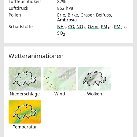
Luftfeuchtigkeit
87%
Luftdruck
852 hPa
Pollen
Erle
,
Birke
,
Gräser
,
Beifuss
,
Ambrosia
Schadstoffe
NH
,
CO
,
NO
,
Ozon
,
PM
,
PM
,
3
2
10
2.5
SO
2
Wetteranimationen
Niederschläge
Wind
Wolken
Temperatur