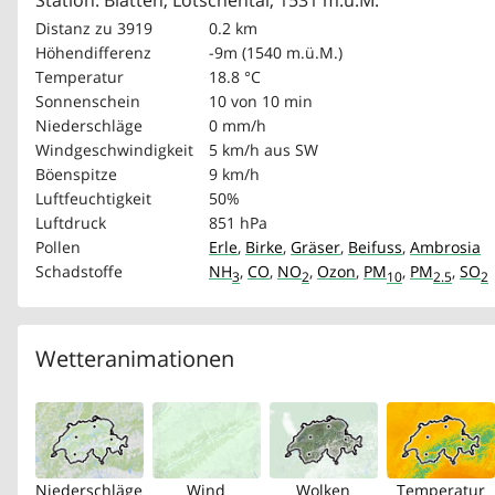
Station: Blatten, Lötschental, 1531 m.ü.M.
Distanz zu 3919
0.2 km
Höhendifferenz
-9m (1540 m.ü.M.)
Temperatur
18.8 °C
Sonnenschein
10 von 10 min
Niederschläge
0 mm/h
Windgeschwindigkeit
5 km/h
aus SW
Böenspitze
9 km/h
Luftfeuchtigkeit
50%
Luftdruck
851 hPa
Pollen
Erle
,
Birke
,
Gräser
,
Beifuss
,
Ambrosia
Schadstoffe
NH
,
CO
,
NO
,
Ozon
,
PM
,
PM
,
SO
3
2
10
2.5
2
Wetteranimationen
Niederschläge
Wind
Wolken
Temperatur