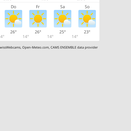
Do
Fr
Sa
So
26°
26°
25°
23°
4°
14°
14°
14°
wissWebcams
,
Open-Meteo.com
,
CAMS ENSEMBLE data provider