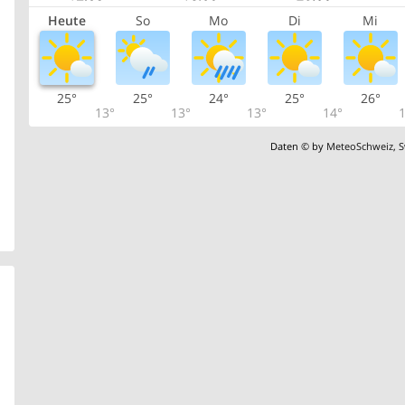
Heute
So
Mo
Di
Mi
25°
25°
24°
25°
26°
13°
13°
13°
14°
1
Daten © by
MeteoSchweiz
,
S