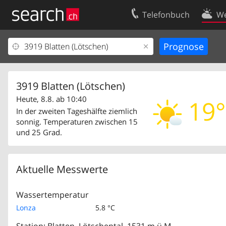
Telefonbuch
We
Ihr Eintrag
Kontakt
Kundencenter Geschäftskunden
Nutzungsbed
Impressum
Datenschutze
3919 Blatten (Lötschen)
Heute, 8.8. ab 10:40
19°
In der zweiten Tageshälfte ziemlich
sonnig. Temperaturen zwischen 15
und 25 Grad.
Aktuelle Messwerte
Wassertemperatur
Lonza
5.8 °C