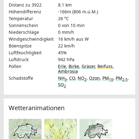
Distanz zu 3922
8.1 km
Höhendifferenz
-166m (806 m.ü.M.)
Temperatur
26 °C
Sonnenschein
0 von 10 min
Niederschläge
0 mm/h
Windgeschwindigkeit
16 km/h
aus W
Böenspitze
22 km/h
Luftfeuchtigkeit
45%
Luftdruck
942 hPa
Pollen
Erle
,
Birke
,
Gräser
,
Beifuss
,
Ambrosia
Schadstoffe
NH
,
CO
,
NO
,
Ozon
,
PM
,
PM
,
3
2
10
2.5
SO
2
Wetteranimationen