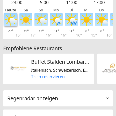
Heute
Sa
So
Mo
Di
Mi
Do
27°
31°
32°
31°
31°
31°
31°
3
15°
17°
16°
16°
16°
15°
16°
Empfohlene Restaurants
Buffet Stalden Lombardo
Italienisch, Schweizerisch, Europäisch
Tisch reservieren
Regenradar anzeigen