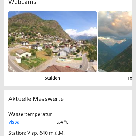
Webcams
Stalden
Torb
Aktuelle Messwerte
Wassertemperatur
Vispa
9.4 °C
Station: Visp, 640 m.ü.M.