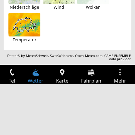
Niederschläge
Wind
Wolken
Temperatur
Daten © by
MeteoSchweiz
,
SwissWebcams
,
Open-Meteo.com
,
CAMS ENSEMBLE
data provider
Tel
Wetter
Karte
Fahrplan
Mehr
Anmelden
Dienste
Abfahrtstabelle