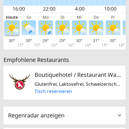
Heute
So
Mo
Di
Mi
Do
Fr
30°
30°
29°
29°
30°
31°
30°
3
15°
15°
15°
16°
16°
15°
16°
Empfohlene Restaurants
Boutiquehotel / Restaurant Walliserkanne
Glutenfrei, Laktosefrei, Schweizerisch, Regional, Mitteleuropäisch, Europäisch
Tisch reservieren
Regenradar anzeigen