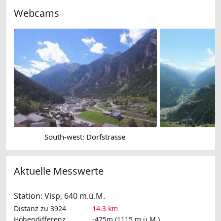
Webcams
South-west: Dorfstrasse
Aktuelle Messwerte
Station: Visp, 640 m.ü.M.
Distanz zu 3924
14.3 km
Höhendifferenz
-475m (1115 m.ü.M.)