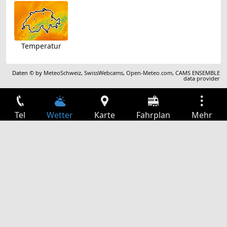
Temperatur
Daten © by
MeteoSchweiz
,
SwissWebcams
,
Open-Meteo.com
,
CAMS ENSEMBLE
data provider
Tel
Wetter
Karte
Fahrplan
Mehr
Anmelden
Dienste
Abfahrtstabelle
Freizeit