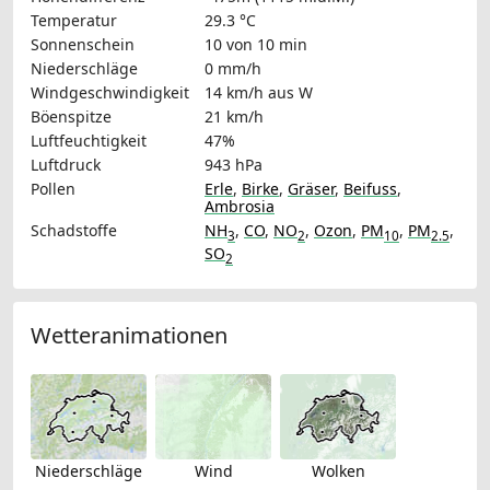
Temperatur
29.3 °C
Sonnenschein
10 von 10 min
Niederschläge
0 mm/h
Windgeschwindigkeit
14 km/h
aus W
Böenspitze
21 km/h
Luftfeuchtigkeit
47%
Luftdruck
943 hPa
Pollen
Erle
,
Birke
,
Gräser
,
Beifuss
,
Ambrosia
Schadstoffe
NH
,
CO
,
NO
,
Ozon
,
PM
,
PM
,
3
2
10
2.5
SO
2
Wetteranimationen
Niederschläge
Wind
Wolken