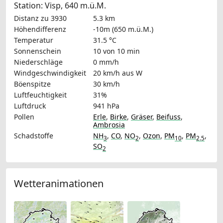
Station: Visp, 640 m.ü.M.
Distanz zu 3930
5.3 km
Höhendifferenz
-10m (650 m.ü.M.)
Temperatur
31.5 °C
Sonnenschein
10 von 10 min
Niederschläge
0 mm/h
Windgeschwindigkeit
20 km/h
aus W
Böenspitze
30 km/h
Luftfeuchtigkeit
31%
Luftdruck
941 hPa
Pollen
Erle
,
Birke
,
Gräser
,
Beifuss
,
Ambrosia
Schadstoffe
NH
,
CO
,
NO
,
Ozon
,
PM
,
PM
,
3
2
10
2.5
SO
2
Wetteranimationen