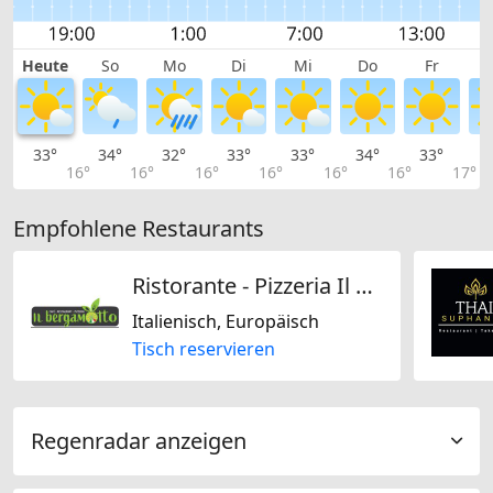
Heute
So
Mo
Di
Mi
Do
Fr
33°
34°
32°
33°
33°
34°
33°
3
16°
16°
16°
16°
16°
16°
17°
Empfohlene Restaurants
Ristorante - Pizzeria Il Bergamotto
Italienisch, Europäisch
Tisch reservieren
Regenradar anzeigen