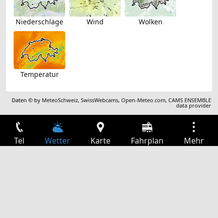
Niederschläge
Wind
Wolken
Temperatur
Daten © by
MeteoSchweiz
,
SwissWebcams
,
Open-Meteo.com
,
CAMS ENSEMBLE
data provider
Tel
Wetter
Karte
Fahrplan
Mehr
Anmelden
Dienste
Abfahrtstabelle