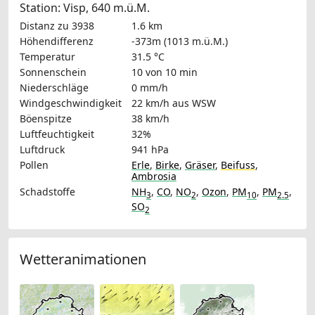
Station: Visp, 640 m.ü.M.
Distanz zu 3938
1.6 km
Höhendifferenz
-373m (1013 m.ü.M.)
Temperatur
31.5 °C
Sonnenschein
10 von 10 min
Niederschläge
0 mm/h
Windgeschwindigkeit
22 km/h
aus WSW
Böenspitze
38 km/h
Luftfeuchtigkeit
32%
Luftdruck
941 hPa
Pollen
Erle
,
Birke
,
Gräser
,
Beifuss
,
Ambrosia
Schadstoffe
NH
,
CO
,
NO
,
Ozon
,
PM
,
PM
,
3
2
10
2.5
SO
2
Wetteranimationen