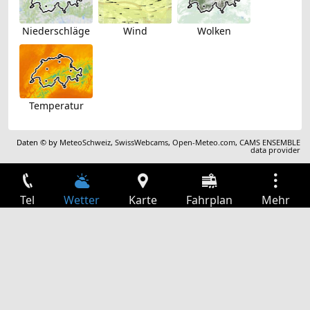
Niederschläge
Wind
Wolken
Temperatur
Daten © by
MeteoSchweiz
,
SwissWebcams
,
Open-Meteo.com
,
CAMS ENSEMBLE
data provider
Tel
Wetter
Karte
Fahrplan
Mehr
Anmelden
Dienste
Abfahrtstabelle