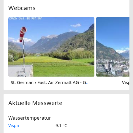
Webcams
St. German › East: Air Zermatt AG - Gärsthorn - Gebidum - Spitzhorli
Visp 
Aktuelle Messwerte
Wassertemperatur
Vispa
9.1 °C