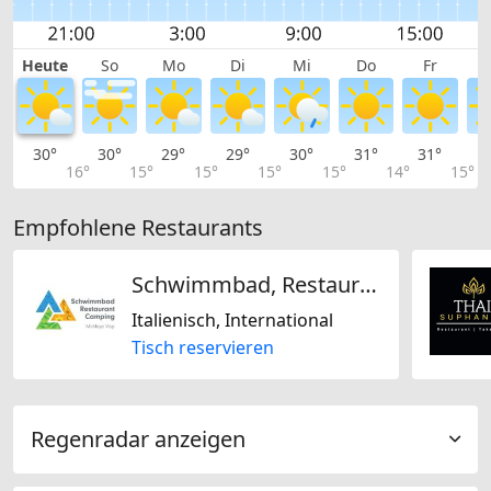
Heute
So
Mo
Di
Mi
Do
Fr
30°
30°
29°
29°
30°
31°
31°
3
16°
15°
15°
15°
15°
14°
15°
Empfohlene Restaurants
Schwimmbad, Restaurant, Camping Mühleye Visp
Italienisch, International
Tisch reservieren
Regenradar anzeigen