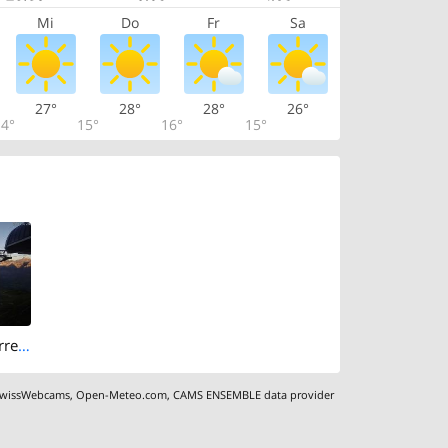
Mi
Do
Fr
Sa
27°
28°
28°
26°
4°
15°
16°
15°
South-east: Torrent Schwalbennest
wissWebcams
,
Open-Meteo.com
,
CAMS ENSEMBLE data provider