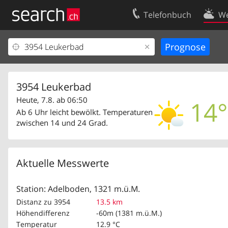
Telefonbuch
We
Ihr Eintrag
Kontakt
Kundencenter Geschäftskunden
Nutzungsbed
Impressum
Datenschutze
3954 Leukerbad
Heute, 7.8. ab 06:50
14°
Ab 6 Uhr leicht bewölkt. Temperaturen
zwischen 14 und 24 Grad.
Aktuelle Messwerte
Station: Adelboden, 1321 m.ü.M.
Distanz zu 3954
13.5 km
Höhendifferenz
-60m (1381 m.ü.M.)
Temperatur
12.9 °C