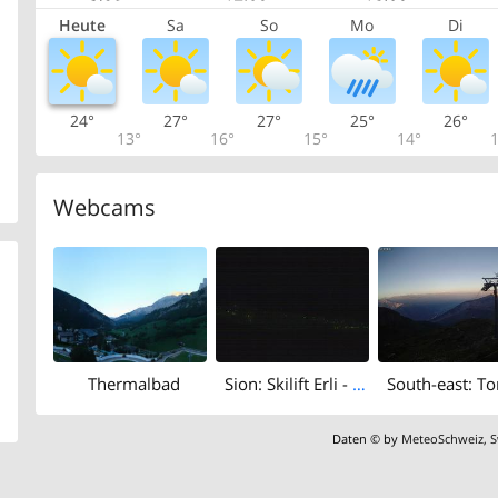
Heute
Sa
So
Mo
Di
24°
27°
27°
25°
26°
13°
16°
15°
14°
1
Webcams
Thermalbad
Sion: Skilift Erli - Leukerbad
Daten © by
MeteoSchweiz
,
S