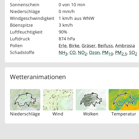
Sonnenschein
0 von 10 min
Niederschläge
0 mm/h
Windgeschwindigkeit
1 km/h
aus WNW
Böenspitze
3 km/h
Luftfeuchtigkeit
90%
Luftdruck
874 hPa
Pollen
Erle
,
Birke
,
Gräser
,
Beifuss
,
Ambrosia
Schadstoffe
NH
,
CO
,
NO
,
Ozon
,
PM
,
PM
,
SO
3
2
10
2.5
2
Wetteranimationen
Niederschläge
Wind
Wolken
Temperatur