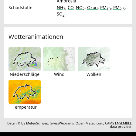
Ambrosia
Schadstoffe
NH
,
CO
,
NO
,
Ozon
,
PM
,
PM
,
3
2
10
2.5
SO
2
Wetteranimationen
Niederschläge
Wind
Wolken
Temperatur
Daten © by
MeteoSchweiz
,
SwissWebcams
,
Open-Meteo.com
,
CAMS ENSEMBLE
data provider