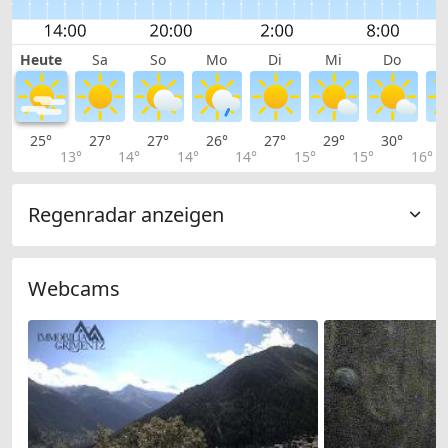
Heute
Sa
So
Mo
Di
Mi
Do
25°
27°
27°
26°
27°
29°
30°
2
13°
14°
14°
14°
15°
15°
16°
Regenradar anzeigen
Webcams