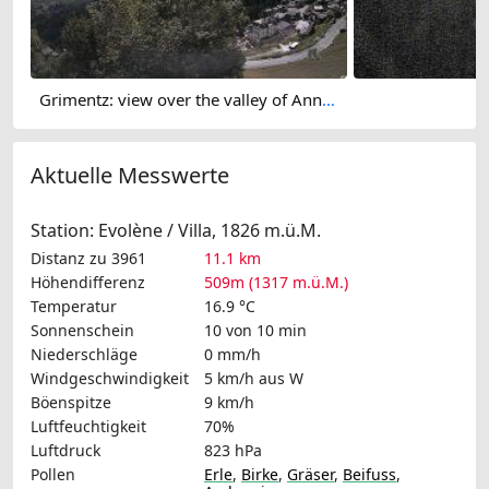
Grimentz: view over the valley of Anniviers
G
Aktuelle Messwerte
Station: Evolène / Villa, 1826 m.ü.M.
Distanz zu 3961
11.1 km
Höhendifferenz
509m (1317 m.ü.M.)
Temperatur
16.9 °C
Sonnenschein
10 von 10 min
Niederschläge
0 mm/h
Windgeschwindigkeit
5 km/h
aus W
Böenspitze
9 km/h
Luftfeuchtigkeit
70%
Luftdruck
823 hPa
Pollen
Erle
,
Birke
,
Gräser
,
Beifuss
,