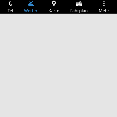
Tel
Wetter
Karte
Fahrplan
Mehr
Anmelden
Dienste
Abfahrtstabelle
Freizeit
TV-Programm
Kinoprogramm
Websuche
App