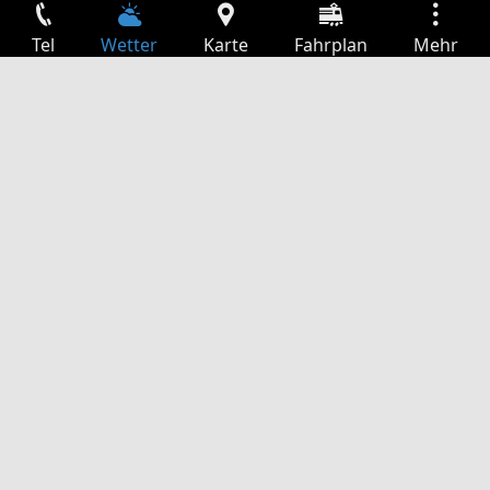
Tel
Wetter
Karte
Fahrplan
Mehr
Anmelden
Dienste
Abfahrtstabelle
Freizeit
TV-Programm
Kinoprogramm
Websuche
App