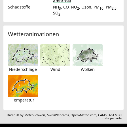
Ambrosia
Schadstoffe
NH
,
CO
,
NO
,
Ozon
,
PM
,
PM
,
3
2
10
2.5
SO
2
Wetteranimationen
Niederschläge
Wind
Wolken
Temperatur
Daten © by
MeteoSchweiz
,
SwissWebcams
,
Open-Meteo.com
,
CAMS ENSEMBLE
data provider