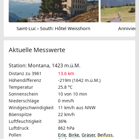
Saint-Luc › South: Hôtel Weisshorn
Anniviers:
Aktuelle Messwerte
Station: Montana, 1423 m.ü.M.
Distanz zu 3961
13.6 km
Höhendifferenz
-219m (1642 m.ü.M.)
Temperatur
25.8 °C
Sonnenschein
10 von 10 min
Niederschläge
0 mm/h
Windgeschwindigkeit
11 km/h
aus NNW
Böenspitze
22 km/h
Luftfeuchtigkeit
36%
Luftdruck
862 hPa
Pollen
Erle
,
Birke
,
Gräser
,
Beifuss
,