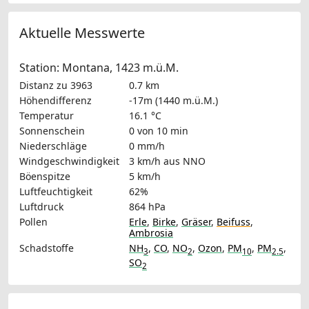
Aktuelle Messwerte
Station: Montana, 1423 m.ü.M.
Distanz zu 3963
0.7 km
Höhendifferenz
-17m (1440 m.ü.M.)
Temperatur
16.1 °C
Sonnenschein
0 von 10 min
Niederschläge
0 mm/h
Windgeschwindigkeit
3 km/h
aus NNO
Böenspitze
5 km/h
Luftfeuchtigkeit
62%
Luftdruck
864 hPa
Pollen
Erle
,
Birke
,
Gräser
,
Beifuss
,
Ambrosia
Schadstoffe
NH
,
CO
,
NO
,
Ozon
,
PM
,
PM
,
3
2
10
2.5
SO
2