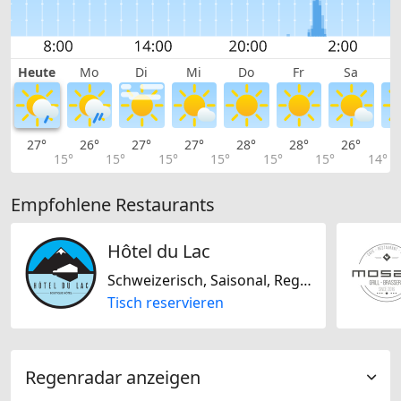
Heute
Mo
Di
Mi
Do
Fr
Sa
27°
26°
27°
27°
28°
28°
26°
2
15°
15°
15°
15°
15°
15°
14°
Empfohlene Restaurants
Hôtel du Lac
Schweizerisch, Saisonal, Regional
Tisch reservieren
Regenradar anzeigen