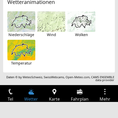
Wetteranimationen
Niederschläge
Wind
Wolken
Temperatur
Daten © by
MeteoSchweiz
,
SwissWebcams
,
Open-Meteo.com
,
CAMS ENSEMBLE
data provider
Tel
Wetter
Karte
Fahrplan
Mehr
Anmelden