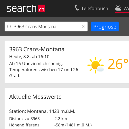
Telefonbuch
We
Ihr Eintrag
Kontakt
Kundencenter Geschäftskunden
Nutzungsbed
Impressum
Datenschutze
3963 Crans-Montana
Heute, 8.8. ab 16:10
26°
Ab 16 Uhr ziemlich sonnig.
Temperaturen zwischen 17 und 26
Grad.
Aktuelle Messwerte
Station: Montana, 1423 m.ü.M.
Distanz zu 3963
2.2 km
Höhendifferenz
-58m (1481 m.ü.M.)