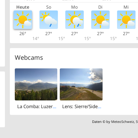
Heute
So
Mo
Di
Mi
26°
27°
27°
27°
27°
14°
15°
15°
15°
1
Webcams
La Comba: Luzerner Höhenklinik Montana
Lens: Sierre/Siders - Pas-de-Maimbré - Sion
Daten © by
MeteoSchweiz
,
S