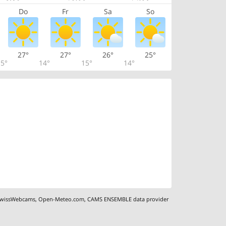
Do
Fr
Sa
So
27°
27°
26°
25°
5°
14°
15°
14°
wissWebcams
,
Open-Meteo.com
,
CAMS ENSEMBLE data provider