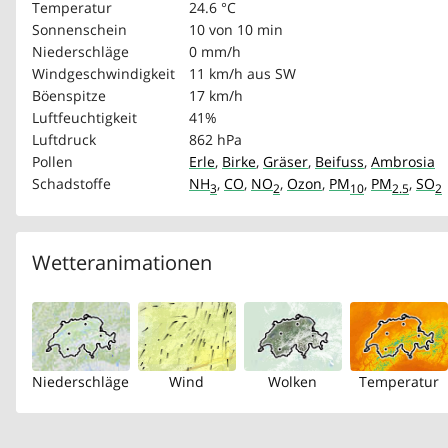
Temperatur
24.6 °C
Sonnenschein
10 von 10 min
Niederschläge
0 mm/h
Windgeschwindigkeit
11 km/h
aus SW
Böenspitze
17 km/h
Luftfeuchtigkeit
41%
Luftdruck
862 hPa
Pollen
Erle
,
Birke
,
Gräser
,
Beifuss
,
Ambrosia
Schadstoffe
NH
,
CO
,
NO
,
Ozon
,
PM
,
PM
,
SO
3
2
10
2.5
2
Wetteranimationen
Niederschläge
Wind
Wolken
Temperatur