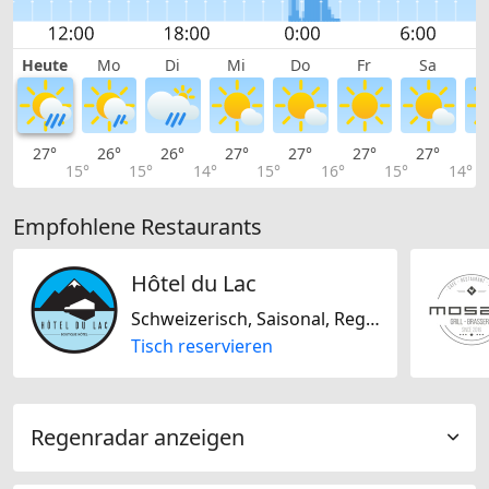
Heute
Mo
Di
Mi
Do
Fr
Sa
27°
26°
26°
27°
27°
27°
27°
2
15°
15°
14°
15°
16°
15°
14°
Empfohlene Restaurants
Hôtel du Lac
Schweizerisch, Saisonal, Regional
Tisch reservieren
Regenradar anzeigen