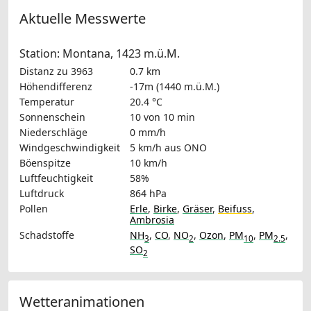
Aktuelle Messwerte
Station: Montana, 1423 m.ü.M.
Distanz zu 3963
0.7 km
Höhendifferenz
-17m (1440 m.ü.M.)
Temperatur
20.4 °C
Sonnenschein
10 von 10 min
Niederschläge
0 mm/h
Windgeschwindigkeit
5 km/h
aus ONO
Böenspitze
10 km/h
Luftfeuchtigkeit
58%
Luftdruck
864 hPa
Pollen
Erle
,
Birke
,
Gräser
,
Beifuss
,
Ambrosia
Schadstoffe
NH
,
CO
,
NO
,
Ozon
,
PM
,
PM
,
3
2
10
2.5
SO
2
Wetteranimationen