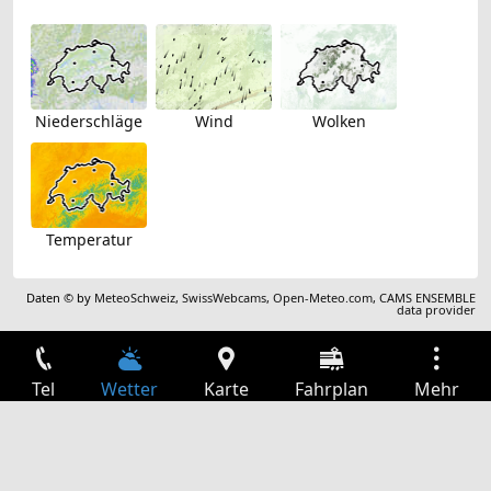
Niederschläge
Wind
Wolken
Temperatur
Daten © by
MeteoSchweiz
,
SwissWebcams
,
Open-Meteo.com
,
CAMS ENSEMBLE
data provider
Tel
Wetter
Karte
Fahrplan
Mehr
Anmelden