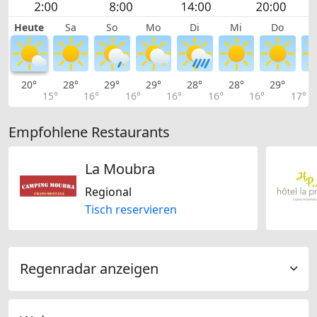
Heute
Sa
So
Mo
Di
Mi
Do
20°
28°
29°
29°
28°
28°
29°
2
15°
16°
16°
16°
16°
16°
17°
Empfohlene Restaurants
La Moubra
Regional
Tisch reservieren
Regenradar anzeigen