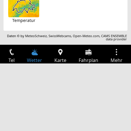
Temperatur
Daten © by
MeteoSchweiz
,
SwissWebcams
,
Open-Meteo.com
,
CAMS ENSEMBLE
data provider
Tel
Wetter
Karte
Fahrplan
Mehr
Anmelden
Dienste
Abfahrtstabelle
Freizeit
TV-Programm