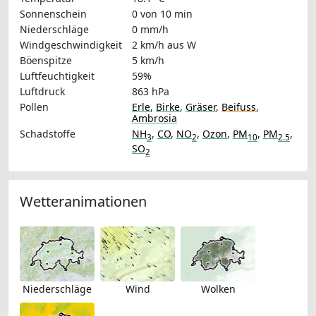
Sonnenschein
0 von 10 min
Niederschläge
0 mm/h
Windgeschwindigkeit
2 km/h
aus W
Böenspitze
5 km/h
Luftfeuchtigkeit
59%
Luftdruck
863 hPa
Pollen
Erle
,
Birke
,
Gräser
,
Beifuss
,
Ambrosia
Schadstoffe
NH
,
CO
,
NO
,
Ozon
,
PM
,
PM
,
3
2
10
2.5
SO
2
Wetteranimationen
Niederschläge
Wind
Wolken