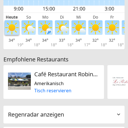
Heute
So
Mo
Di
Mi
Do
Fr
34°
34°
34°
33°
34°
32°
32°
3
19°
18°
18°
18°
17°
18°
18°
Empfohlene Restaurants
Café Restaurant Robinson
Amerikanisch
Tisch reservieren
Regenradar anzeigen