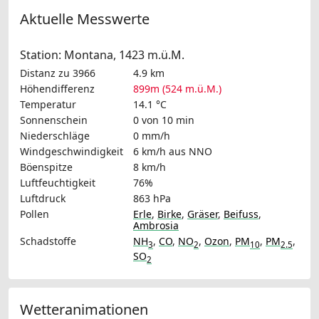
Aktuelle Messwerte
Station: Montana, 1423 m.ü.M.
Distanz zu 3966
4.9 km
Höhendifferenz
899m (524 m.ü.M.)
Temperatur
14.1 °C
Sonnenschein
0 von 10 min
Niederschläge
0 mm/h
Windgeschwindigkeit
6 km/h
aus NNO
Böenspitze
8 km/h
Luftfeuchtigkeit
76%
Luftdruck
863 hPa
Pollen
Erle
,
Birke
,
Gräser
,
Beifuss
,
Ambrosia
Schadstoffe
NH
,
CO
,
NO
,
Ozon
,
PM
,
PM
,
3
2
10
2.5
SO
2
Wetteranimationen