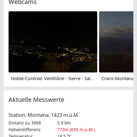
Webcams
Noble-Contree: Venthône - Sierre - Salquenen - Val d'Anniviers
Aktuelle Messwerte
Station: Montana, 1423 m.ü.M.
Distanz zu 3968
5.9 km
Höhendifferenz
773m (650 m.ü.M.)
Temperatur
18.5 °C