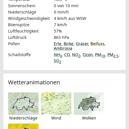
Sonnenschein
0 von 10 min
Niederschläge
0 mm/h
Windgeschwindigkeit
4 km/h
aus WSW
Böenspitze
7 km/h
Luftfeuchtigkeit
57%
Luftdruck
863 hPa
Pollen
Erle
,
Birke
,
Gräser
,
Beifuss
,
Ambrosia
Schadstoffe
NH
,
CO
,
NO
,
Ozon
,
PM
,
PM
,
3
2
10
2.5
SO
2
Wetteranimationen
Niederschläge
Wind
Wolken