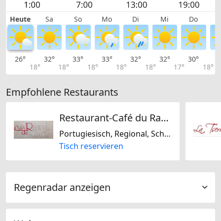
Heute
Sa
So
Mo
Di
Mi
Do
26°
32°
33°
33°
32°
32°
30°
3
18°
18°
18°
18°
18°
17°
18°
Empfohlene Restaurants
Restaurant-Café du Rawyl
Portugiesisch, Regional, Schweizerisch
Tisch reservieren
Regenradar anzeigen