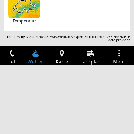
Temperatur
Daten © by
MeteoSchweiz
,
SwissWebcams
,
Open-Meteo.com
,
CAMS ENSEMBLE
data provider
Tel
Wetter
Karte
Fahrplan
Mehr
Anmelden
Dienste
Abfahrtstabelle
Freizeit
TV-Programm