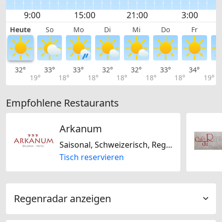
Heute
So
Mo
Di
Mi
Do
Fr
32°
33°
33°
32°
32°
33°
34°
3
19°
18°
18°
18°
18°
18°
19°
Empfohlene Restaurants
Arkanum
Saisonal, Schweizerisch, Regional
Tisch reservieren
Regenradar anzeigen