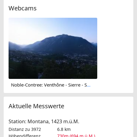
Webcams
Noble-Contree: Venthône - Sierre - Salquenen - Val d'Anniviers
Aktuelle Messwerte
Station: Montana, 1423 m.ü.M.
Distanz zu 3972
6.8 km
Höhendifferenz
730m (694 m.ü.M.)