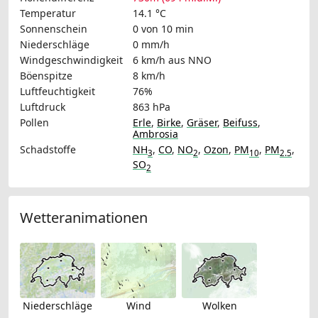
Temperatur
14.1 °C
Sonnenschein
0 von 10 min
Niederschläge
0 mm/h
Windgeschwindigkeit
6 km/h
aus NNO
Böenspitze
8 km/h
Luftfeuchtigkeit
76%
Luftdruck
863 hPa
Pollen
Erle
,
Birke
,
Gräser
,
Beifuss
,
Ambrosia
Schadstoffe
NH
,
CO
,
NO
,
Ozon
,
PM
,
PM
,
3
2
10
2.5
SO
2
Wetteranimationen
Niederschläge
Wind
Wolken