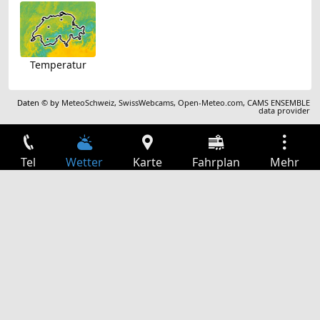
Temperatur
Daten © by
MeteoSchweiz
,
SwissWebcams
,
Open-Meteo.com
,
CAMS ENSEMBLE
data provider
Tel
Wetter
Karte
Fahrplan
Mehr
Anmelden
Dienste
Abfahrtstabelle
Freizeit