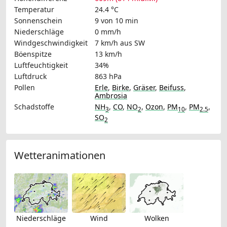
Temperatur
24.4 °C
Sonnenschein
9 von 10 min
Niederschläge
0 mm/h
Windgeschwindigkeit
7 km/h
aus SW
Böenspitze
13 km/h
Luftfeuchtigkeit
34%
Luftdruck
863 hPa
Pollen
Erle
,
Birke
,
Gräser
,
Beifuss
,
Ambrosia
Schadstoffe
NH
,
CO
,
NO
,
Ozon
,
PM
,
PM
,
3
2
10
2.5
SO
2
Wetteranimationen
Niederschläge
Wind
Wolken