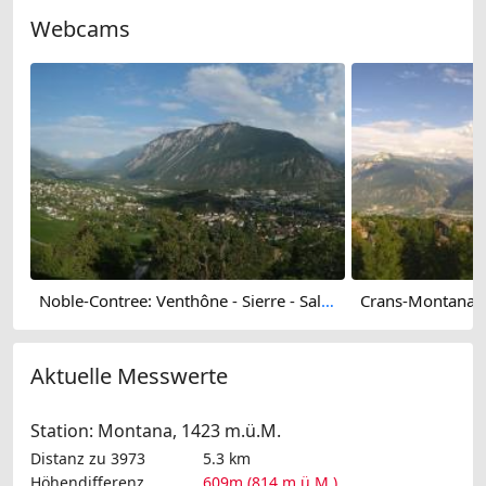
Webcams
Noble-Contree: Venthône - Sierre - Salquenen - Val d'Anniviers
Aktuelle Messwerte
Station: Montana, 1423 m.ü.M.
Distanz zu 3973
5.3 km
Höhendifferenz
609m (814 m.ü.M.)