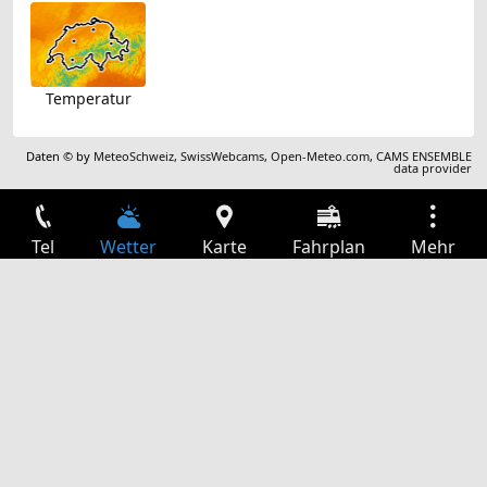
Temperatur
Daten © by
MeteoSchweiz
,
SwissWebcams
,
Open-Meteo.com
,
CAMS ENSEMBLE
data provider
Tel
Wetter
Karte
Fahrplan
Mehr
Anmelden
Dienste
Abfahrtstabelle
Freizeit