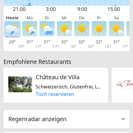
Heute
Mo
Di
Mi
Do
Fr
Sa
29°
31°
31°
32°
32°
32°
31°
2
19°
17°
17°
18°
18°
18°
17°
Empfohlene Restaurants
Château de Villa
Schweizerisch, Glutenfrei, Laktosefrei
Tisch reservieren
Regenradar anzeigen