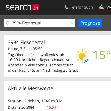
Telefonbuch
We
Ihr Eintrag
Kontakt
Kundencenter Geschäftskunden
Nutzungsbed
Impressum
Datenschutze
3984 Fieschertal
Heute, 7.8. ab 05:50
15°
Tagsüber zunächst wolkenlos, ab
16:20 Uhr leichter Regenschauer. Am
Abend teilweise sonnig. Temperaturen
in der Nacht 15, am Nachmittag 28 Grad.
Aktuelle Messwerte
Station: Ulrichen, 1346 m.ü.M.
Distanz zu 3984
15.5 km