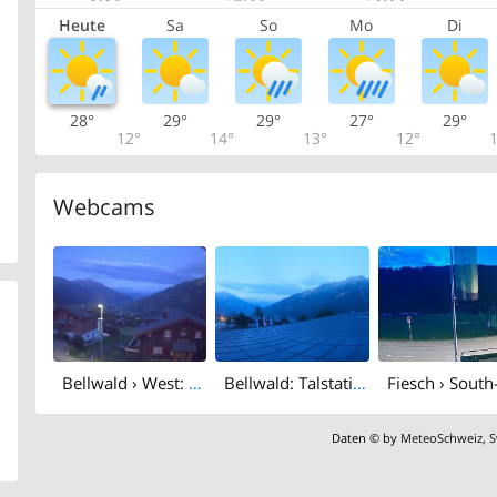
Heute
Sa
So
Mo
Di
28°
29°
29°
27°
29°
12°
14°
13°
12°
1
Webcams
Bellwald › West: Bellwald Tourismus - Richinen
Bellwald: Talstation
Fiesch › South
Daten © by
MeteoSchweiz
,
S