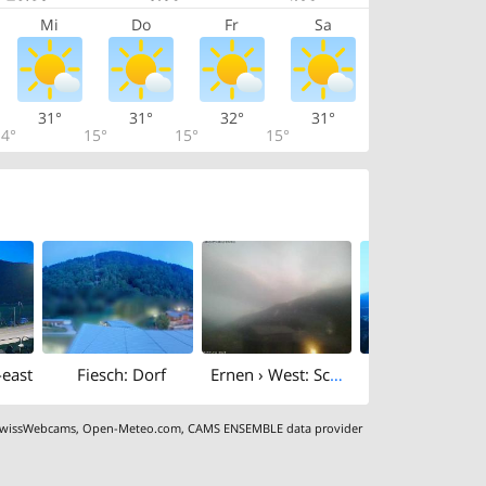
Mi
Do
Fr
Sa
31°
31°
32°
31°
4°
15°
15°
15°
-east
Fiesch: Dorf
Ernen › West: Schinnerstrasse 96
wissWebcams
,
Open-Meteo.com
,
CAMS ENSEMBLE data provider