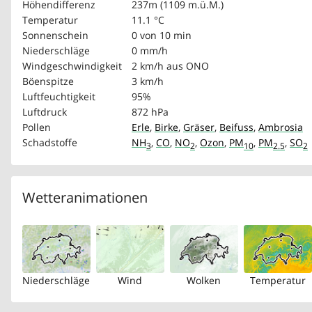
Höhendifferenz
237m (1109 m.ü.M.)
Temperatur
11.1 °C
Sonnenschein
0 von 10 min
Niederschläge
0 mm/h
Windgeschwindigkeit
2 km/h
aus ONO
Böenspitze
3 km/h
Luftfeuchtigkeit
95%
Luftdruck
872 hPa
Pollen
Erle
,
Birke
,
Gräser
,
Beifuss
,
Ambrosia
Schadstoffe
NH
,
CO
,
NO
,
Ozon
,
PM
,
PM
,
SO
3
2
10
2.5
2
Wetteranimationen
Niederschläge
Wind
Wolken
Temperatur