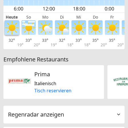
Heute
So
Mo
Di
Mi
Do
Fr
32°
33°
33°
32°
33°
35°
35°
3
19°
20°
19°
18°
18°
20°
20°
Empfohlene Restaurants
Prima
Italienisch
Tisch reservieren
Regenradar anzeigen