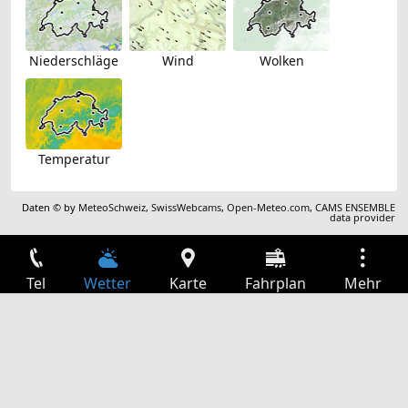
Niederschläge
Wind
Wolken
Temperatur
Daten © by
MeteoSchweiz
,
SwissWebcams
,
Open-Meteo.com
,
CAMS ENSEMBLE
data provider
Tel
Wetter
Karte
Fahrplan
Mehr
Anmelden
Dienste