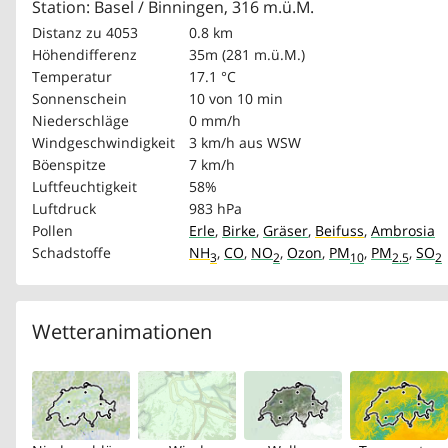
Station: Basel / Binningen, 316 m.ü.M.
Distanz zu 4053
0.8 km
Höhendifferenz
35m (281 m.ü.M.)
Temperatur
17.1 °C
Sonnenschein
10 von 10 min
Niederschläge
0 mm/h
Windgeschwindigkeit
3 km/h
aus WSW
Böenspitze
7 km/h
Luftfeuchtigkeit
58%
Luftdruck
983 hPa
Pollen
Erle
,
Birke
,
Gräser
,
Beifuss
,
Ambrosia
Schadstoffe
NH
,
CO
,
NO
,
Ozon
,
PM
,
PM
,
SO
3
2
10
2.5
2
Wetteranimationen