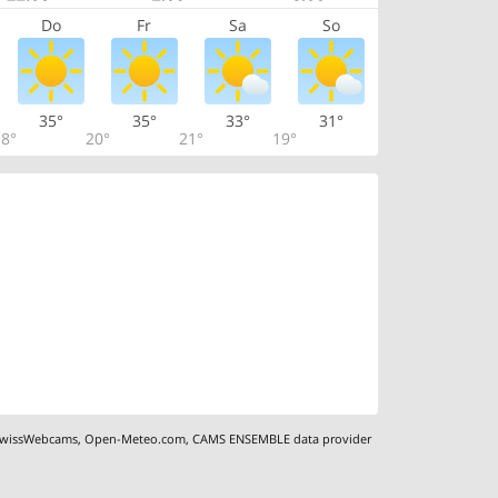
Do
Fr
Sa
So
35°
35°
33°
31°
8°
20°
21°
19°
wissWebcams
,
Open-Meteo.com
,
CAMS ENSEMBLE data provider