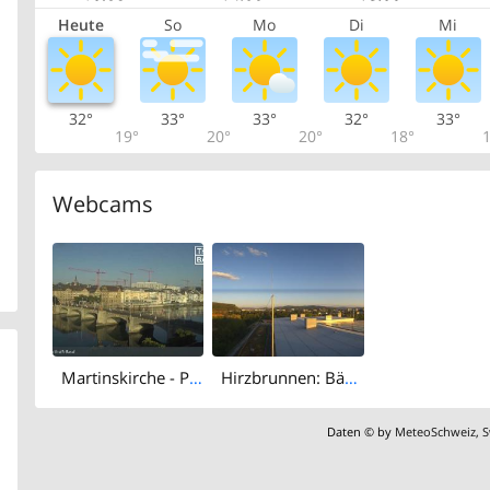
Heute
So
Mo
Di
Mi
32°
33°
33°
32°
33°
19°
20°
20°
18°
1
Webcams
Martinskirche - Peterskirche - Middle Bridge, Basel - Basel Minster - Pfalz - Universität Basel - Spalentor - Rhine Promenade - Wettsteinbrücke
Hirzbrunnen: Bäumlihof Gymnasium
Daten © by
MeteoSchweiz
,
S