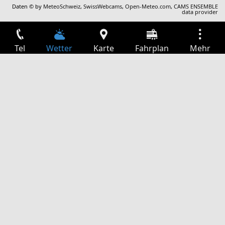
Daten © by
MeteoSchweiz
,
SwissWebcams
,
Open-Meteo.com
,
CAMS ENSEMBLE
data provider
Tel
Wetter
Karte
Fahrplan
Mehr
Anmelden
Dienste
Abfahrtstabelle
Freizeit
TV-Programm
Kinoprogramm
Websuche