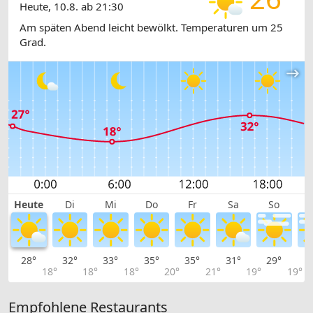
Heute, 10.8. ab 21:30
Am späten Abend leicht bewölkt. Temperaturen um 25
Grad.
Heute
Di
Mi
Do
Fr
Sa
So
28°
32°
33°
35°
35°
31°
29°
2
18°
18°
18°
20°
21°
19°
19°
Empfohlene Restaurants