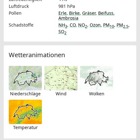
Luftdruck
981 hPa
Pollen
Erle
,
Birke
,
Gräser
,
Beifuss
,
Ambrosia
Schadstoffe
NH
,
CO
,
NO
,
Ozon
,
PM
,
PM
,
3
2
10
2.5
SO
2
Wetteranimationen
Niederschläge
Wind
Wolken
Temperatur