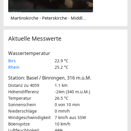
Martinskirche - Peterskirche - Middle Bridge, Basel - Basel Minster - Pfalz - Universität Basel - Spalentor - Rhine Promenade - Wettsteinbrücke
Aktuelle Messwerte
Wassertemperatur
Birs
22.9 °C
Rhein
25.2 °C
Station: Basel / Binningen, 316 m.ü.M.
Distanz zu 4059
1.1 km
Höhendifferenz
-24m (340 m.ü.M.)
Temperatur
26.5 °C
Sonnenschein
0 von 10 min
Niederschläge
0 mm/h
Windgeschwindigkeit
7 km/h
aus SSW
Böenspitze
10 km/h
Luftfeuchtigkeit
44%