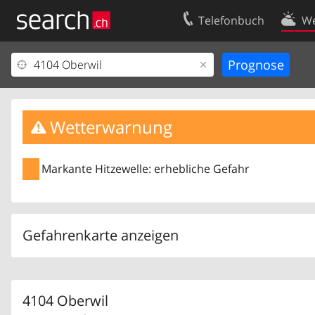
Telefonbuch
We
Ihr Eintrag
Kontakt
Kundencenter Geschäftskunden
Nutzungsbed
Impressum
Datenschutze
Wetterwarnung
Markante Hitzewelle: erhebliche Gefahr
Gefahrenkarte anzeigen
4104 Oberwil