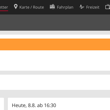
tter
Karte / Route
Fahrplan
Freizeit
Cookie-Richtlinie
ingungen
Cookie-Einstellungen
rklärung
Entwickler
Heute, 8.8. ab 16:30