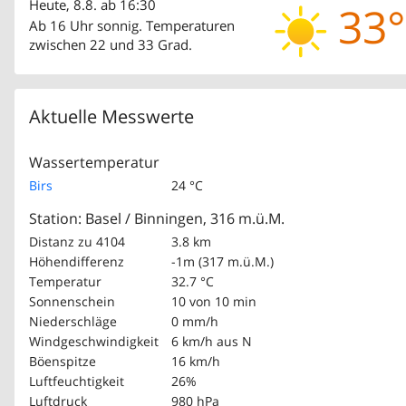
Heute, 8.8. ab 16:30
33°
Ab 16 Uhr sonnig. Temperaturen
zwischen 22 und 33 Grad.
Aktuelle Messwerte
Wassertemperatur
Birs
24 °C
Station: Basel / Binningen, 316 m.ü.M.
Distanz zu 4104
3.8 km
Höhendifferenz
-1m (317 m.ü.M.)
Temperatur
32.7 °C
Sonnenschein
10 von 10 min
Niederschläge
0 mm/h
Windgeschwindigkeit
6 km/h
aus N
Böenspitze
16 km/h
Luftfeuchtigkeit
26%
Luftdruck
980 hPa