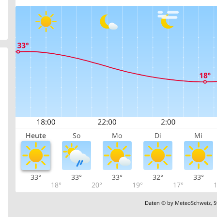
Heute
So
Mo
Di
Mi
33°
33°
33°
32°
33°
18°
20°
19°
17°
1
Daten © by
MeteoSchweiz
,
S