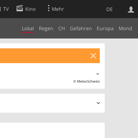
TV
Kino
Mehr
DE
Lokal
Regen
CH
Gefahren
Europa
Mond
Websuche
Apps
©
MeteoSchweiz