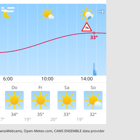
Do
Fr
Sa
So
34°
35°
33°
32°
7°
19°
20°
19°
wissWebcams
,
Open-Meteo.com
,
CAMS ENSEMBLE data provider